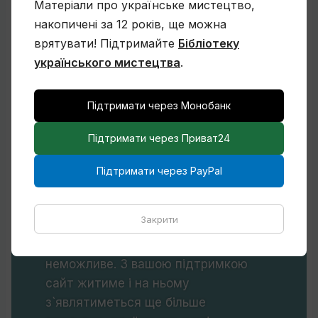
Матеріали про українське мистецтво,
завантажує на Бібліотеці,
накопичені за 12 років, ще можна
сплачував хоча би 10 гривень,
врятувати! Підтримайте
Бібліотеку
разом ми назбирали би необхідні
українського мистецтва
.
кошти на технічне оновлення!
Почитати детальніше про це
Підтримати через Монобанк
можна у розділі
Питання та
відповіді.
Підтримайте, будь
Підтримати через Приват24
ласка, діяльність Бібліотеки!
Зробити донат можна
на
Підтримати через PayPal
монобанку
чи
конверт приват
.
Є
Patreon
і
PayPal
. Без вашої
Закрити
підтримки існування Бібліотеки
українського мистецтва
неможливе. З вашою підтримкою
сайт житиме і на ньому
з`являтиметься ще більше