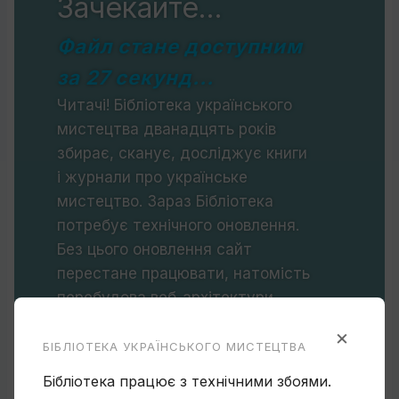
Зачекайте...
Файл стане доступним
за
26
секунд...
Читачі!
Бібліотека українського
мистецтва
дванадцять років
збирає, сканує, досліджує книги
і журнали про українське
мистецтво. Зараз Бібліотека
потребує технічного оновлення.
Без цього оновлення сайт
перестане працювати, натомість
перебудова веб-архітектури
закладе фундамент, на якому
×
Бібліотека функціонуватиме
БІБЛІОТЕКА УКРАЇНСЬКОГО МИСТЕЦТВА
десятиліттями.
Бібліотека працює з технічними збоями.
Якби кожен, хто щось