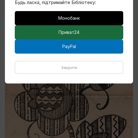
Будь ласка, підтримайте Бібліотеку:
Монобанк
З журналу «Радянська жінка», № 4 / 1980
Приват24
PayPal
Закрити