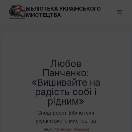
Перейти
БІБЛІОТЕКА УКРАЇНСЬКОГО
до
МИСТЕЦТВА
вмісту
Любов
Панченко:
«Вишивайте на
радість собі і
рідним»
Спецпроект Бібліотеки
українського мистецтва
Текст:
Катерина Лебедєва