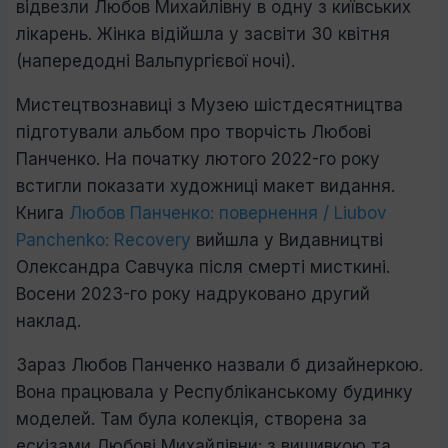
відвезли Любов Михайлівну в одну з київських
лікарень. Жінка відійшла у засвіти 30 квітня
(напередодні Вальпургієвої ночі).
Мистецтвознавиці з Музею шістдесятництва
підготували альбом про творчість Любові
Панченко. На початку лютого 2022-го року
встигли показати художниці макет видання.
Книга
Любов Панченко: повернення / Liubov
Panchenko: Recovery
вийшла у Видавництві
Олександра Савчука після смерті мисткині.
Восени 2023-го року надруковано другий
наклад.
Зараз Любов Панченко назвали б дизайнеркою.
Вона працювала у Республіканському будинку
моделей. Там була колекція, створена за
ескізами Любові Михайлівни: з вишивкою та