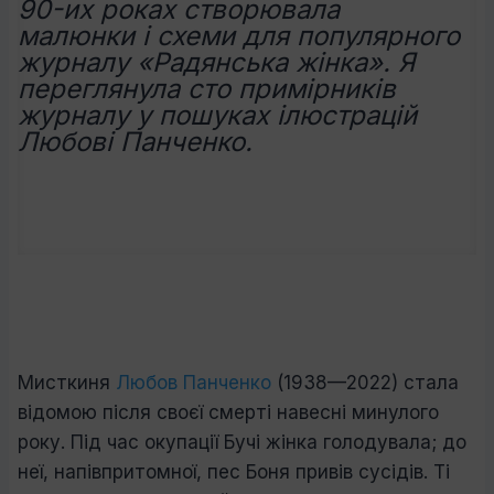
90-их роках створювала
малюнки і схеми для популярного
журналу «Радянська жінка». Я
переглянула сто примірників
журналу у пошуках ілюстрацій
Любові Панченко.
М
исткиня
Любов Панченко
(1938—2022) стала
відомою після своєї смерті навесні минулого
року. Під час окупації Бучі жінка голодувала; до
неї, напівпритомної, пес Боня привів сусідів. Ті