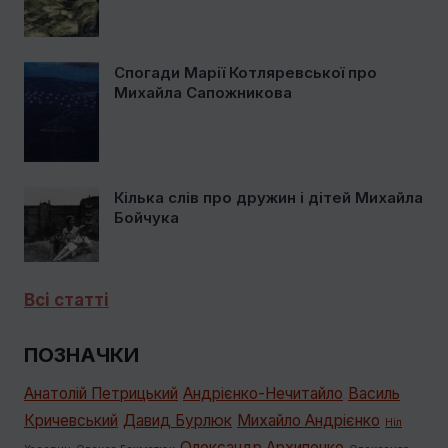
Спогади Марії Котляревської про
Михайла Сапожникова
Кілька слів про дружин і дітей Михайла
Бойчука
Всі статті
ПОЗНАЧКИ
Анатолій Петрицький
Андрієнко-Нечитайло
Василь
Кричевський
Давид Бурлюк
Михайло Андрієнко
Ніл
Олександр Архипенко