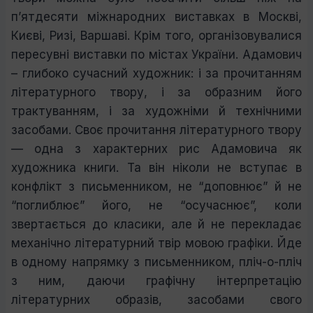
п’ятдесяти міжнародних виставках в Москві,
Києві, Ризі, Варшаві. Крім того, організовувалися
пересувні виставки по містах України.
Адамович
– глибоко сучасний худож­ник: і за прочитанням
літературного твору, і за образним його
трактуванням, і за художніми й технічними
засобами.
Своє прочитання літературного тво­ру
— одна з характерних рис Адамовича як
художника книги. Та він ніколи не вступає в
конфлікт з письменником, не “доповнює” й не
“поглиблює” його, не “осучаснює”, коли
звертається до класики, але й не перекладає
механіч­но літературний твір мовою графіки. Йде
в одному напрямку з письменником, пліч-о-пліч
з ним, даючи графічну інтерпретацію
літературних образів, засобами свого