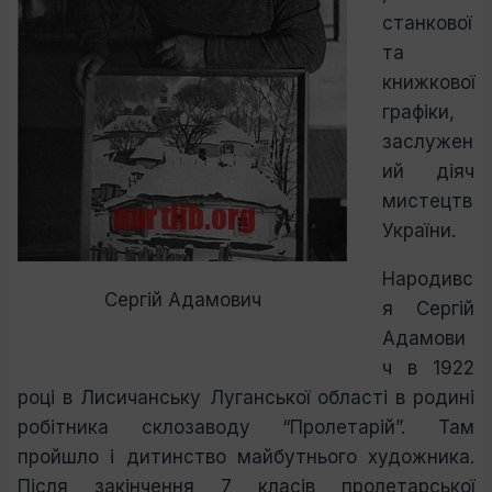
станкової
та
книжкової
графіки,
заслужен
ий діяч
мистецтв
України.
Народивс
Сергій Адамович
я Сергій
Адамови
ч в 1922
році в Лисичанську Луганської області в родині
робітника склозаводу “Пролетарій”. Там
пройшло і дитинство майбутнього художника.
Після закінчення 7 класів пролетарської