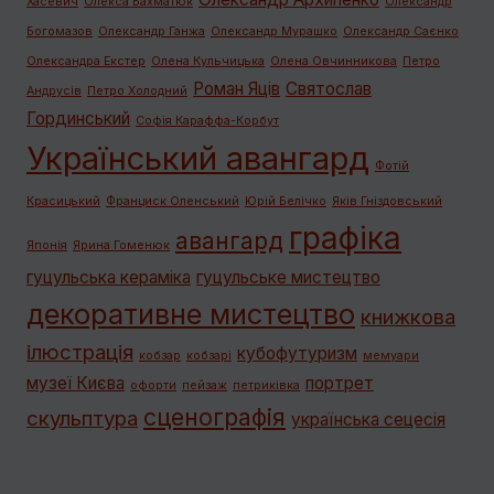
Хасевич
Олекса Бахматюк
Олександр
Богомазов
Олександр Ганжа
Олександр Мурашко
Олександр Саєнко
Олександра Екстер
Олена Кульчицька
Олена Овчинникова
Петро
Роман Яців
Святослав
Андрусів
Петро Холодний
Гординський
Софія Караффа-Корбут
Український авангард
Фотій
Красицький
Франциск Оленський
Юрій Белічко
Яків Гніздовський
графiка
авангард
Японія
Ярина Гоменюк
гуцульська кераміка
гуцульське мистецтво
декоративне мистецтво
книжкова
ілюстрація
кубофутуризм
кобзар
кобзарі
мемуари
музеї Києва
портрет
офорти
пейзаж
петриківка
сценографія
скульптура
українська сецесія