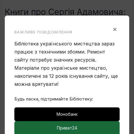
Книги про Сергія Адамовича:
×
Сергій Адамович. Каталог. Київ, 1975.
ВАЖЛИВЕ ПОВІДОМЛЕННЯ
Леонід Владич. Графіка Сергія Адамовича.
Бібліотека українського мистецтва зараз
Київ, Мистецтво, 1977.
працює з технічними збоями. Ремонт
Книги з ілюстраціями Сергія
сайту потребує значних ресурсів.
Матеріали про українське мистецтво,
Адамовича:
накопичені за 12 років існування сайту, ще
можна врятувати!
Л. Толстой. Казаки. Київ, Держлітвидав
України, 1950.
Будь ласка, підтримайте Бібліотеку:
І. Франко. Борислав сміється. Київ, Молодь,
1952.
Монобанк
М. Коцюбинський. Фата моргана. Київ, 1953.
М. Бажан. Гонець. Київ, Молодь, 1954.
Приват24