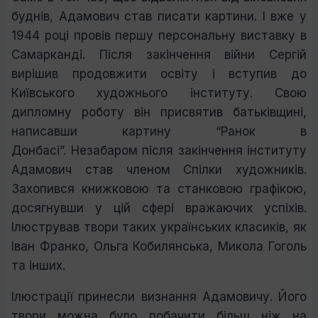
буднів, Адамович став писати картини. І вже у
1944 році провів першу персональну виставку в
Самарканді.
Після закінчення війни Сергій
вирішив продовжити освіту і вступив до
Київського художнього інституту. Свою
дипломну роботу він присвятив батьківщині,
написавши картину “Ранок в
Донбасі”.
Незабаром після закінчення інституту
Адамович став членом Спілки художників.
Захопився книжковою та станковою графікою,
досягнувши у цій сфері вражаючих успіхів.
Ілюстрував твори таких українських класиків, як
Іван Франко, Ольга Кобилянська, Микола Гоголь
та інших.
Ілюстрації принесли визнання Адамовичу. Його
твори можна було побачити більш ніж на