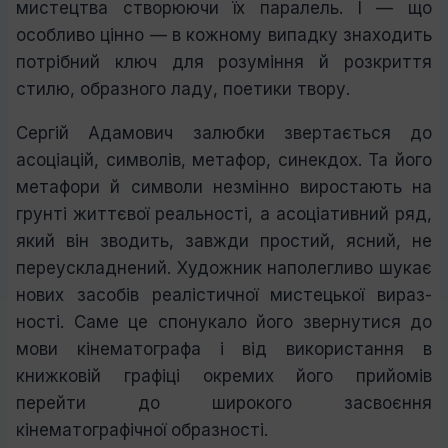
мистецтва створюючи їх паралель. І — що
особливо цінно — в кожному випадку знаходить
потріб­ний ключ для розуміння й розкриття
стилю, образного ладу, поетики твору.
Сергій Адамович залюбки звертається до
асоціацій, символів, мета­фор, синекдох. Та його
метафори й символи незмінно виростають на
грунті життєвої реальності, а асоціативний ряд,
який він зводить, завжди простий, ясний, не
переускладнений. Художник наполегливо шукає
нових засобів реалістичної мистецької вираз­
ності. Саме це спонукало його звернутися до
мови кінематографа і від вико­ристання в
книжковій графіці окремих його прийомів
перейти до широкого засвоєння
кінематографічної образності.