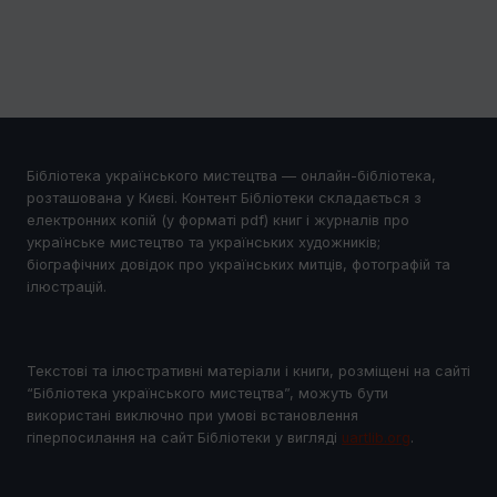
Бібліотека українського мистецтва — онлайн-бібліотека,
розташована у Києві. Контент Бібліотеки складається з
електронних копій (у форматі pdf) книг і журналів про
українське мистецтво та українських художників;
біографічних довідок про українських митців, фотографій та
ілюстрацій.
Текстові та ілюстративні матеріали і книги, розміщені на сайті
“Бібліотека українського мистецтва”, можуть бути
використані виключно при умові встановлення
гіперпосилання на сайт Бібліотеки у виглядi
uartlib.org
.