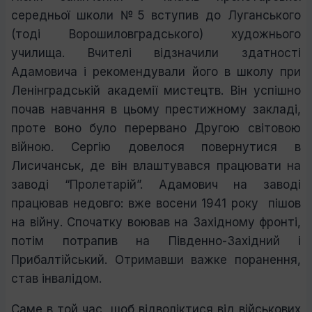
середньої школи №5 вступив до Луганського
(тоді Ворошиловградського) художнього
училища.
Вчителі відзначили здатності
Адамовича і рекомендували його в школу при
Ленінградській академії мистецтв. Він успішно
почав навчання в цьому престижному закладі,
проте воно було перервано Другою світовою
війною. Сергію довелося повернутися в
Лисичанськ, де він влаштувався працювати на
заводі “Пролетарій”. Адамович на заводі
працював недовго: вже восени 1941 року пішов
на війну. Спочатку воював на Західному фронті,
потім потрапив на Південно-Західний і
Прибалтійський. Отримавши важке поранення,
став інвалідом.
Саме в той час, щоб відволіктися від військових