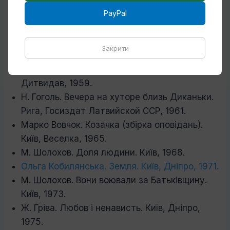
Ф. Достоєвський. Злочин і кара. Київ,
PayPal
Державне видавництво художньої
лiтератури, 1958.
Марко Вовчок. Горпина. Оповідання. Київ,
Закрити
Дитвидав, 1958.
Марко Вовчок. Маруся. Оповідання. Київ,
Дитвидав, 1959.
Н. Гоголь. Вечера на хуторе близь Диканьки.
Рига, Госиздат Латвийской ССР, 1961.
Марко Вовчок. Козачка (збірка оповідань).
Київ, Веселка, 1965.
М. Шолохов. Доля людини. Київ, 1968.
Ольга Кобилянська. Земля. Київ, Дніпро, 1971.
М. Шолохов. Вони воювали за Батьківщину.
Київ, 1973.
Ж. Гріва. Любов і ненависть. Київ, Дніпро,
1975.