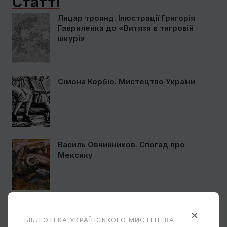
Статті
Лицар троянд. Ілюстрації Григорія
Гавриленка до «Витязя в тигровій
шкурі»
Сімона Корбіо. Мистецтво України
Василь Овчинников. Спогад про
Мексику
Ще один учень Нарбута і його
×
«Енеїда»
БІБЛІОТЕКА УКРАЇНСЬКОГО МИСТЕЦТВА