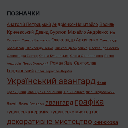
ПОЗНАЧКИ
Анатолій Петрицький
Андрієнко-Нечитайло
Василь
Кричевський
Давид Бурлюк
Михайло Андрієнко
Ніл
Олександр Архипенко
Хасевич
Олекса Бахматюк
Олександр
Богомазов
Олександр Ганжа
Олександр Мурашко
Олександр Саєнко
Олександра Екстер
Олена Кульчицька
Олена Овчинникова
Петро
Роман Яців
Святослав
Андрусів
Петро Холодний
Гординський
Софія Караффа-Корбут
Український авангард
Фотій
Красицький
Франциск Оленський
Юрій Белічко
Яків Гніздовський
графiка
авангард
Японія
Ярина Гоменюк
гуцульська кераміка
гуцульське мистецтво
декоративне мистецтво
книжкова