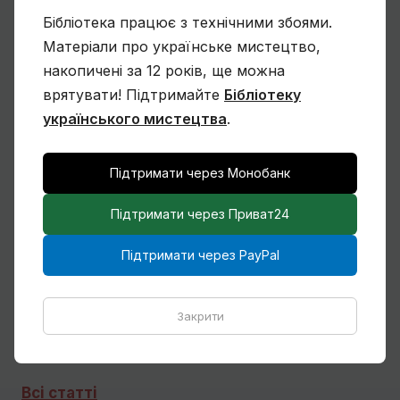
Бібліотека працює з технічними збоями.
Матеріали про українське мистецтво,
накопичені за 12 років, ще можна
Чому Віктор Замирайло український
врятувати! Підтримайте
Бібліотеку
художник?
українського мистецтва
.
Підтримати через Монобанк
Спогади Марії Котляревської про
Михайла Сапожникова
Підтримати через Приват24
Підтримати через PayPal
Кілька слів про дружин і дітей Михайла
Закрити
Бойчука
Всі статті