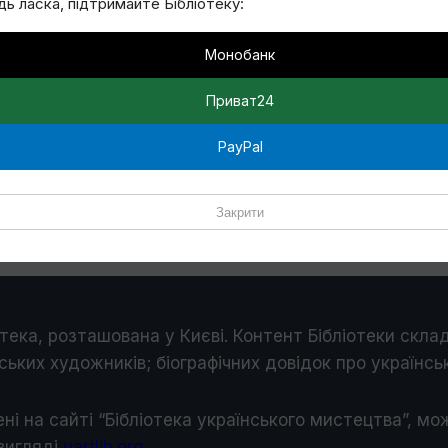
дь ласка, підтримайте Бібліотеку:
Може й цього уривка не було б, якби не випадок. Напр
нів не мав ні зустрічів, ні телефонних дзвінків, ні з
Монобанк
…
Приват24
PayPal
Закрити
тека, розташована у Києві. Контент Бібліотеки склад
ських художників; біографічних довідок про українськ
ені на сайті “Бібліотека українського мистецтва”, м
 виглядi
uartlib.org
.