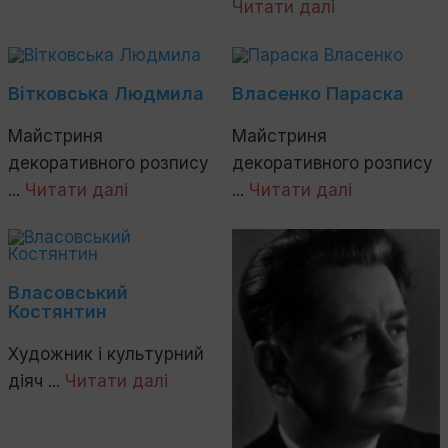
Читати далі
Вітковська Людмила
Власенко Параска
Майстриня
Майстриня
декоративного розпису
декоративного розпису
...
Читати далі
...
Читати далі
Власовський
Костянтин
Художник і культурний
діяч ...
Читати далі