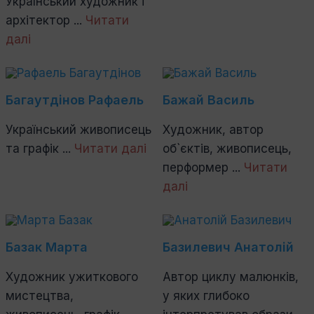
Український художник і
архітектор ...
Читати
далі
Багаутдінов Рафаель
Бажай Василь
Український живописець
Художник, автор
та графік ...
Читати далі
об`єктів, живописець,
перформер ...
Читати
далі
Базак Марта
Базилевич Анатолій
Художник ужиткового
Автор циклу малюнків,
мистецтва,
у яких глибоко