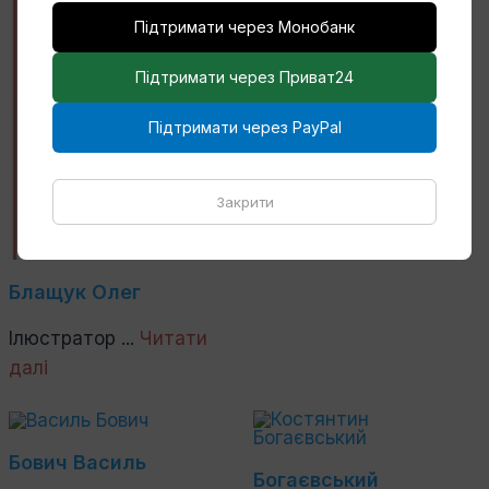
Підтримати через Монобанк
Блудов Андрій
Підтримати через Приват24
Київський художник ...
Читати далі
Підтримати через PayPal
Закрити
Блащук Олег
Ілюстратор ...
Читати
далі
Бович Василь
Богаєвський