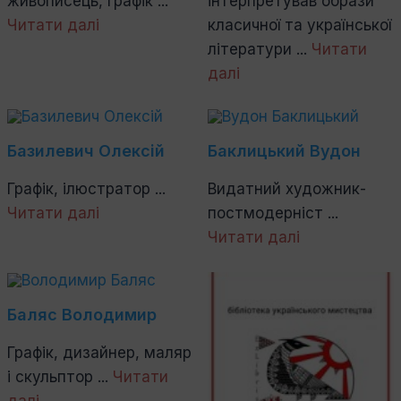
живописець, графік ...
інтерпретував образи
Читати далі
класичної та української
літератури ...
Читати
далі
Базилевич Олексій
Баклицький Вудон
Графік, ілюстратор ...
Видатний художник-
Читати далі
постмодерніст ...
Читати далі
Баляс Володимир
Графік, дизайнер, маляр
і скульптор ...
Читати
далі