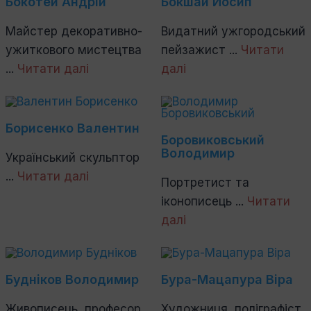
Бокотей Андрій
Бокшай Йосип
Майстер декоративно-
Видатний ужгородський
ужиткового мистецтва
пейзажист ...
Читати
...
Читати далі
далі
Борисенко Валентин
Боровиковський
Володимир
Український скульптор
...
Читати далі
Портретист та
іконописець ...
Читати
далі
Будніков Володимир
Бура-Мацапура Віра
Живописець, професор
Художниця, поліграфіст