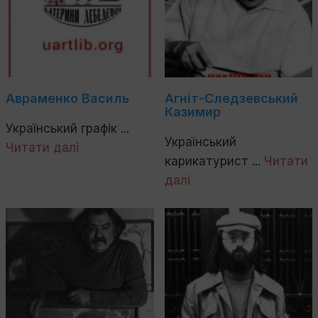
Авраменко Василь
Агніт-Следзевський
Казимир
Український графік ...
Український
Читати далі
карикатурист ...
Читати
далі