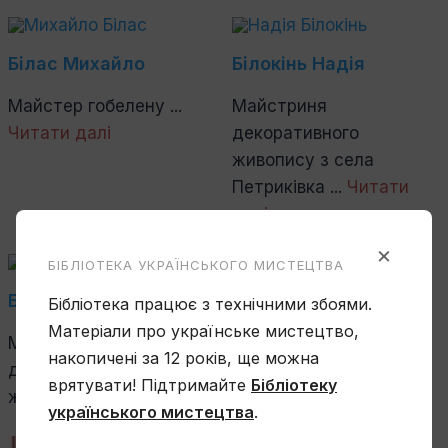
Білас Михайло
Білокінь Надія
Майстер гобелену ...
Майстриня
Читати далі
декоративного
живопису з села
Петриківка ...
Читати
далі
×
БІБЛІОТЕКА УКРАЇНСЬКОГО МИСТЕЦТВА
Білокур Катерина
Білоскурський Осип
Бібліотека працює з технічними збоями.
Матеріали про українське мистецтво,
Майстриня народного
Український майстер
накопичені за 12 років, ще можна
декоративного
художньої кераміки ...
врятувати! Підтримайте
Бібліотеку
живопису ...
Читати далі
Читати далі
українського мистецтва
.