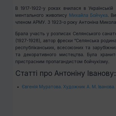
В 1917-1922-у роках вчилася в Українській
ментального живопису
Михайла Бойчука
. В
членом АРМУ. З 1923-о року Антоніна Микола
Брала участь у розписах Селянського сана­т
(1927-1928), автор фрески “Се­лянська родина
республіканських, всесоюзних та зарубіжних
та декоратив­ного мистецтва. Була хран
пристрасним пропагандистом бойчукізму.
Статті про Антоніну Іванову:
Євгенія Муратова. Художник А. М. Іванова. 