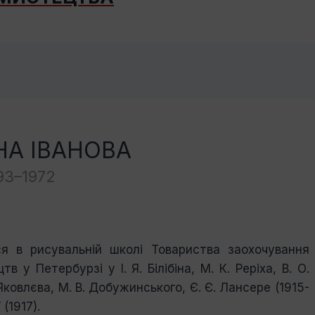
НА ІВАНОВА
93–1972
ся в рисувальній школі Товариства за­охочування
тв у Петербурзі у І. Я. Білібіна, М. К. Реріха, В. О.
Яковлєва, М. В. Добужинського, Є. Є. Лансере (1915-
(1917).