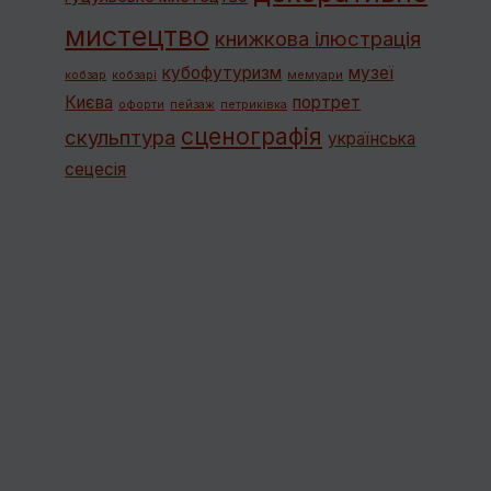
мистецтво
книжкова ілюстрація
кубофутуризм
музеї
кобзар
кобзарі
мемуари
Києва
портрет
офорти
пейзаж
петриківка
сценографія
скульптура
українська
сецесія