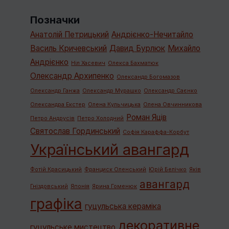
Позначки
Анатолій Петрицький
Андрієнко-Нечитайло
Василь Кричевський
Давид Бурлюк
Михайло
Андрієнко
Ніл Хасевич
Олекса Бахматюк
Олександр Архипенко
Олександр Богомазов
Олександр Ганжа
Олександр Мурашко
Олександр Саєнко
Олександра Екстер
Олена Кульчицька
Олена Овчинникова
Роман Яців
Петро Андрусів
Петро Холодний
Святослав Гординський
Софія Караффа-Корбут
Український авангард
Фотій Красицький
Франциск Оленський
Юрій Белічко
Яків
авангард
Гніздовський
Японія
Ярина Гоменюк
графiка
гуцульська кераміка
декоративне
гуцульське мистецтво