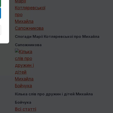
Спогади Марії Котляревської про Михайла
Сапожникова
Кілька слів про дружин і дітей Михайла
Бойчука
Всі статті