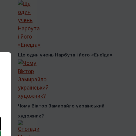
Ще один учень Нарбута і його «Енеїда»
Чому Віктор Замирайло український
художник?