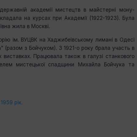
 дер­жавній академії мистецтв в майстерні мону­
икла­дала на курсах при Академії (1922-1923). Бу­ла
ївна жила в Москві.
орію ім. ВУЦВК на Хаджибеївському лимані в Одесі
” (разом з Бойчуком). З 1921-о року брала участь в
 виставках. Працю­вала також в галузі станкового
ителем мистецької спадщини Михайла Бойчука та
1959 рік.