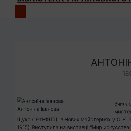
АНТОНІ
18
Вчила
Антоніна Іванова
мистец
Щуко (1911-1915), в Нових майстернях у О. Є. 
1915). Виступила на виставці “Мир искусства” 