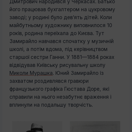
Дмитрович народився у Черкасах. Батько
його працював бухгалтером на цукровому
заводі; у родині було дев’ять дітей. Коли
майбутньому художнику виповнилося 10
років, родина переїхала до Києва. Тут
Замирайло навчався спочатку у музичній
школі, а потім вдома, під керівництвом
старшої сестри Ганни. У 1881—1884 роках
відвідував Київську рисувальну школу
Миколи Мурашка
. Юний Замирайло із
захватом роздивлявся гравюри
французького графіка Гюстава Доре, які
справили на нього незабутнє враження і
вплинули на подальшу творчість.