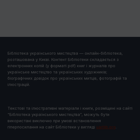
Бібліотека українського мистецтва — онлайн-бібліотека,
розташована у Києві. Контент Бібліотеки складається з
електронних копій (у форматі pdf) книг і журналів про
українське мистецтво та українських художників;
біографічних довідок про українських митців, фотографій та
ілюстрацій.
Текстові та ілюстративні матеріали і книги, розміщені на сайті
“Бібліотека українського мистецтва”, можуть бути
використані виключно при умові встановлення
гіперпосилання на сайт Бібліотеки у виглядi
uartlib.org
.