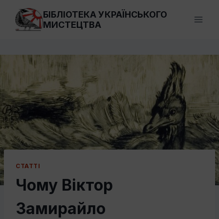
Перейти
БІБЛІОТЕКА УКРАЇНСЬКОГО
до
МИСТЕЦТВА
вмісту
СТАТТI
Чому Віктор
Замирайло