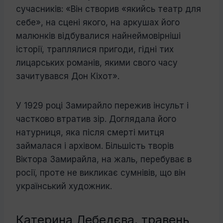
сучасників: «Він створив «якийсь театр для
себе», на сцені якого, на аркушах його
малюнків відбувалися найнеймовірніші
історії, траплялися пригоди, гідні тих
лицарських романів, якими свого часу
зачитувався Дон Кіхот».
У 1929 році Замирайло пережив інсульт і
частково втратив зір. Доглядала його
натурниця, яка після смерті митця
займалася і архівом. Більшість творів
Віктора Замирайла, на жаль, перебуває в
росії, проте не викликає сумнівів, що він
український художник.
Катерина Лебедєва, травень