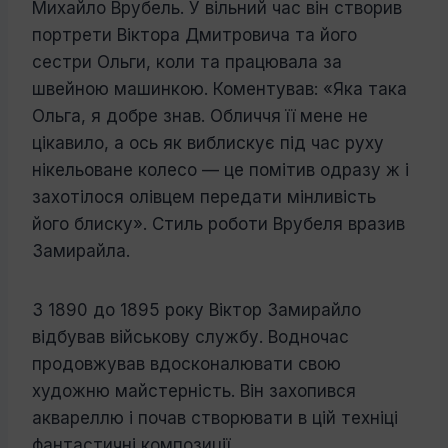
Михайло Врубель. У вільний час він створив
портрети Віктора Дмитровича та його
сестри Ольги, коли та працювала за
швейною машинкою. Коментував: «Яка така
Ольга, я добре знав. Обличчя її мене не
цікавило, а ось як виблискує під час руху
нікельоване колесо — це помітив одразу ж і
захотілося олівцем передати мінливість
його блиску». Стиль роботи Врубеля вразив
Замирайла.
З 1890 до 1895 року Віктор Замирайло
відбував військову службу. Водночас
продовжував вдосконалювати свою
художню майстерність. Він захопився
аквареллю і почав створювати в цій техніці
фантастичні композиції.