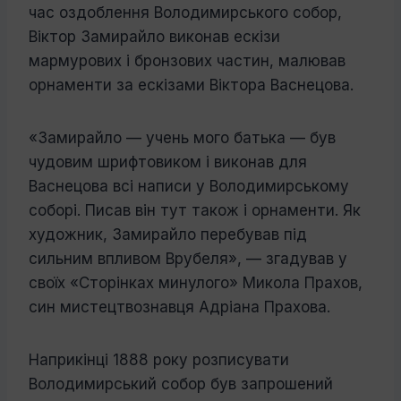
час оздоблення Володимирського собор,
Віктор Замирайло виконав ескізи
мармурових і бронзових частин, малював
орнаменти за ескізами Віктора Васнецова.
«Замирайло — учень мого батька — був
чудовим шрифтовиком і виконав для
Васнецова всі написи у Володимирському
соборі. Писав він тут також і орнаменти. Як
художник, Замирайло перебував під
сильним впливом Врубеля», — згадував у
своїх «Сторінках минулого» Микола Прахов,
син мистецтвознавця Адріана Прахова.
Наприкінці 1888 року розписувати
Володимирський собор був запрошений