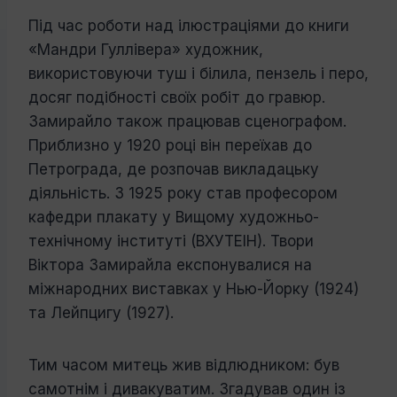
Під час роботи над ілюстраціями до книги
«Мандри Гуллівера» художник,
використовуючи туш і білила, пензель і перо,
досяг подібності своїх робіт до гравюр.
Замирайло також працював сценографом.
Приблизно у 1920 році він переїхав до
Петрограда, де розпочав викладацьку
діяльність. З 1925 року став професором
кафедри плакату у Вищому художньо-
технічному інституті (ВХУТЕІН). Твори
Віктора Замирайла експонувалися на
міжнародних виставках у Нью-Йорку (1924)
та Лейпцигу (1927).
Тим часом митець жив відлюдником: був
самотнім і дивакуватим. Згадував один із