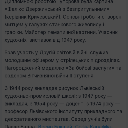
Дипломною роботою Гуторова була картина
«Фелікс Дзержинський з безпритульними»
(керівник Кричевський). Основні роботи створені
митцем у галузях станкового живопису і
графіки. Майстер тематичної картини. Учасник
художніх виставок від 1947 року.
Брав участь у Другій світовій війні: служив
молодшим офіцером у стрілецьких підрозділах.
Нагороджений медаллю «За бойові заслуги» та
орденом Вітчизняної війни ІІ ступеня.
З 1944 року викладав рисунок Львівській
художньо-промисловій школі; з 1947 року —
викладач, з 1954 року — доцент, з 1974 року —
професор Львівського інституту прикладного та
декоративного мистецтва. Серед учнів були
Павло Балла,
Йосип Бокшай
,
Софія Караффа-