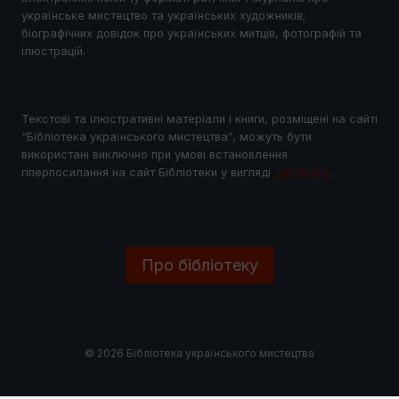
українське мистецтво та українських художників;
біографічних довідок про українських митців, фотографій та
ілюстрацій.
Текстові та ілюстративні матеріали і книги, розміщені на сайті
“Бібліотека українського мистецтва”, можуть бути
використані виключно при умові встановлення
гіперпосилання на сайт Бібліотеки у виглядi
uartlib.org
.
Про бібліотеку
© 2026 Бібліотека українського мистецтва