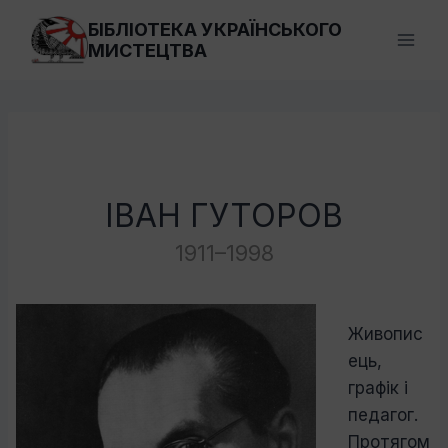
Перейти
БІБЛІОТЕКА УКРАЇНСЬКОГО
до
МИСТЕЦТВА
вмісту
ІВАН ГУТОРОВ
1911–1998
Живопис
ець,
графік і
педагог.
Протягом