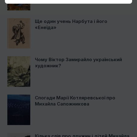
Ще один учень Нарбута і його
«Енеїда»
Чому Віктор Замирайло український
художник?
Спогади Марії Котляревської про
Михайла Сапожникова
Кілька слів про дружин і дітей Михайла