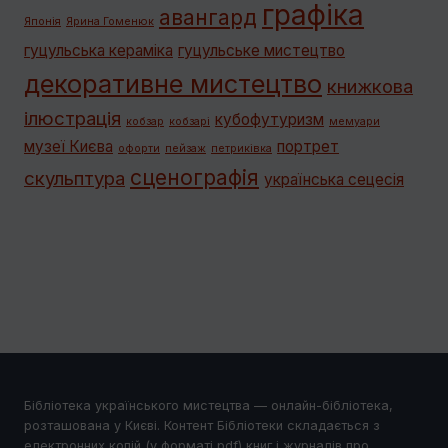
графiка
авангард
Японія
Ярина Гоменюк
гуцульська кераміка
гуцульське мистецтво
декоративне мистецтво
книжкова
ілюстрація
кубофутуризм
кобзар
кобзарі
мемуари
музеї Києва
портрет
офорти
пейзаж
петриківка
сценографія
скульптура
українська сецесія
Бібліотека українського мистецтва — онлайн-бібліотека,
розташована у Києві. Контент Бібліотеки складається з
електронних копій (у форматі pdf) книг і журналів про