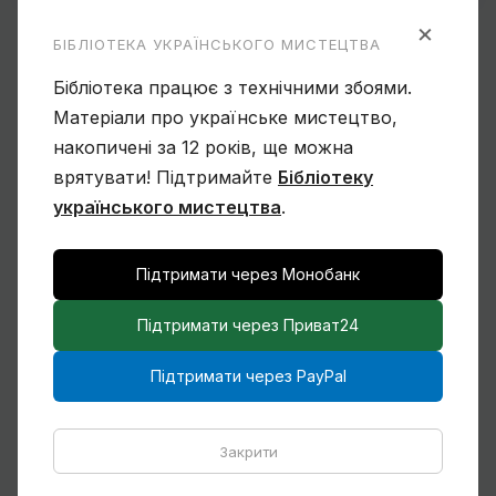
×
Пошук:
БІБЛІОТЕКА УКРАЇНСЬКОГО МИСТЕЦТВА
Бібліотека працює з технічними збоями.
Статті
Матеріали про українське мистецтво,
накопичені за 12 років, ще можна
Лицар троянд. Ілюстрації Григорія
врятувати! Підтримайте
Бібліотеку
Гавриленка до «Витязя в тигровій
шкурі»
українського мистецтва
.
Підтримати через Монобанк
Сімона Корбіо. Мистецтво України
Підтримати через Приват24
Підтримати через PayPal
Василь Овчинников. Спогад про
Закрити
Мексику