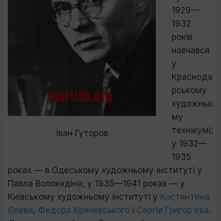
1929—
1932
років
навчався
у
Краснода
рському
художньо
му
технікумі;
Іван Гуторов
у 1932—
1935
роках — в Одеському художньому інституті у
Павла Волокидіна; у 1935—1941 роках — у
Київському художньому інституті у
Костянтина
Єлеви
,
Федора Кричевського
і
Сергія Григор’єва
.