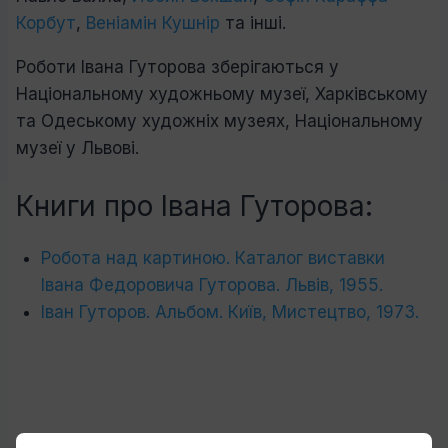
Корбут
,
Веніамін Кушнір
та інші.
Роботи Івана Гуторова зберігаються у
Національному художньому музеї, Харківському
та Одеському художніх музеях, Національному
музеї у Львові.
Книги про Івана Гуторова:
Робота над картиною. Каталог виставки
Івана Федоровича Гуторова. Львів, 1955.
Іван Гуторов. Альбом. Київ, Мистецтво, 1973.