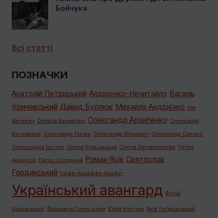
Бойчука
Всі статті
ПОЗНАЧКИ
Анатолій Петрицький
Андрієнко-Нечитайло
Василь
Кричевський
Давид Бурлюк
Михайло Андрієнко
Ніл
Олександр Архипенко
Хасевич
Олекса Бахматюк
Олександр
Богомазов
Олександр Ганжа
Олександр Мурашко
Олександр Саєнко
Олександра Екстер
Олена Кульчицька
Олена Овчинникова
Петро
Роман Яців
Святослав
Андрусів
Петро Холодний
Гординський
Софія Караффа-Корбут
Український авангард
Фотій
Красицький
Франциск Оленський
Юрій Белічко
Яків Гніздовський