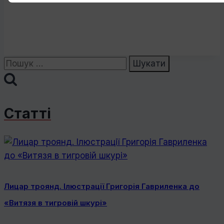
Пошук:
Статті
Лицар троянд. Ілюстрації Григорія Гавриленка до
«Витязя в тигровій шкурі»