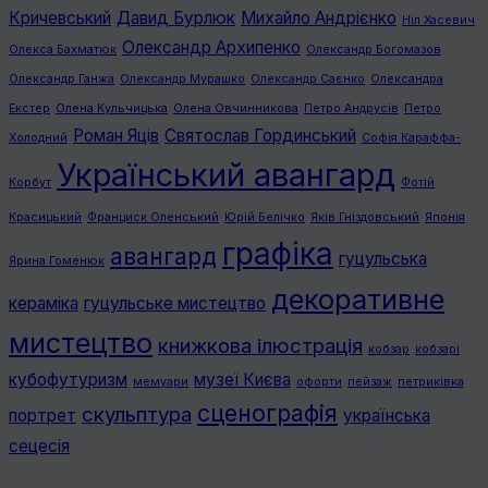
Кричевський
Давид Бурлюк
Михайло Андрієнко
Ніл Хасевич
Олександр Архипенко
Олекса Бахматюк
Олександр Богомазов
Олександр Ганжа
Олександр Мурашко
Олександр Саєнко
Олександра
Екстер
Олена Кульчицька
Олена Овчинникова
Петро Андрусів
Петро
Роман Яців
Святослав Гординський
Холодний
Софія Караффа-
Український авангард
Корбут
Фотій
Красицький
Франциск Оленський
Юрій Белічко
Яків Гніздовський
Японія
графiка
авангард
гуцульська
Ярина Гоменюк
декоративне
кераміка
гуцульське мистецтво
мистецтво
книжкова ілюстрація
кобзар
кобзарі
кубофутуризм
музеї Києва
мемуари
офорти
пейзаж
петриківка
сценографія
скульптура
портрет
українська
сецесія