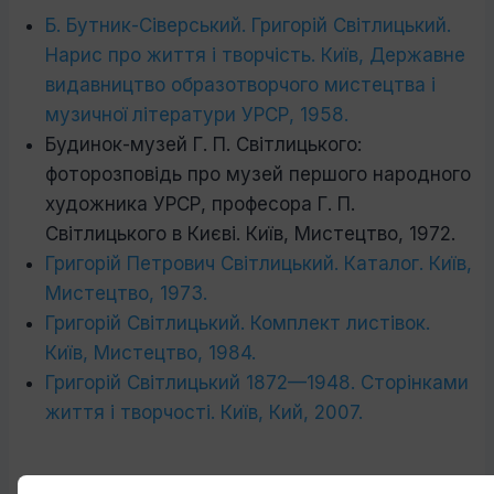
Б. Бутник-Сіверський. Григорій Світлицький.
Нарис про життя і творчість. Київ, Державне
видавництво образотворчого мистецтва і
музичної літератури УРСР, 1958.
Будинок-музей Г. П. Світлицького:
фоторозповідь про музей першого народного
художника УРСР, професора Г. П.
Світлицького в Києві. Київ, Мистецтво, 1972.
Григорій Петрович Світлицький. Каталог. Київ,
Мистецтво, 1973.
Григорій Світлицький. Комплект листівок.
Київ, Мистецтво, 1984.
Григорій Світлицький 1872—1948. Сторінками
життя і творчості. Київ, Кий, 2007.