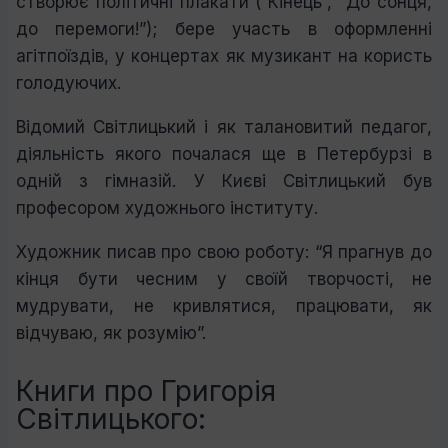
створює політичні плакати (“Кінець”, “До сонця,
до перемоги!”); бере участь в оформленні
агітпоїздів, у концертах як музикант на користь
голодуючих.
Відомий Світлицький і як талановитий педагог,
діяльність якого почалася ще в Петербурзі в
одній з гімназій. У Києві Світлицький був
професором художнього інституту.
Художник писав про свою роботу: “Я прагнув до
кінця бути чесним у своїй творчості, не
мудрувати, не кривлятися, працювати, як
відчуваю, як розумію”.
Книги про Григорія
Світлицького: