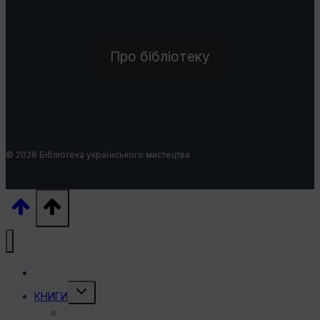
Про бібліотеку
© 2026 Бібліотека українського мистецтва
УКРАЇНСЬКІ ХУДОЖНИКИ
Перемкнути
КНИГИ
меню
нащадка
КНИГИ ПРО ХУДОЖНИКІВ