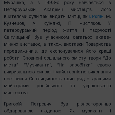
Мурашка, а з 1893-о року навчається в
Петербурзькій Академії мистецтв. Його
вчителями були такі видатні митці, як
І. Рєпін
, М.
Кузнецов, А. Куїнджі, П. Чистяков. У
петербурзький період життя і творчості
Світлицький був учасником багатьох акаде­
мічних виставок, а також виставки Товариства
передвижників, де експонувалися його кращі
роботи. Сповнені соціального змісту твори “До
міста”, “Музиканти”, “На заробітки” своєю
викри­вальною силою і майстерністю виконання
поставили Світлицького в один ряд з кращими
майстрами російського та українського
мистецтва.
Григорій Петрович був різносторонньо
обдарованою людиною. Як музикант і