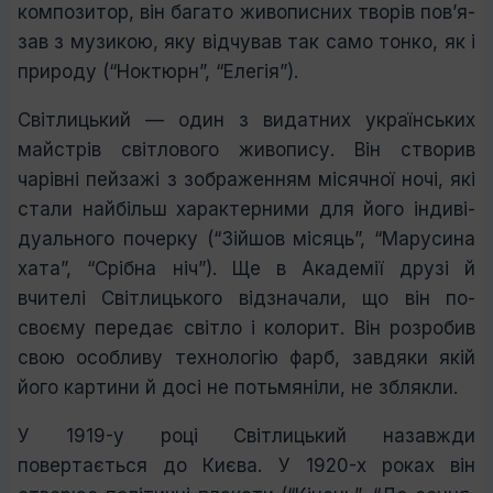
композитор, він багато живописних творів пов’я­
зав з музикою, яку відчував так само тонко, як і
природу (“Ноктюрн”, “Елегія”).
Світлицький — один з видатних українських
майстрів світло­вого живопису. Він створив
чарівні пейзажі з зображенням мі­сячної ночі, які
стали найбільш характерними для його індиві­
дуального почерку (“Зійшов місяць”, “Марусина
хата”, “Срібна ніч”). Ще в Академії друзі й
вчителі Світлицького відзначали, що він по-
своєму передає світло і колорит. Він розробив
свою особливу технологію фарб, завдяки якій
його картини й досі не потьмяніли, не зблякли.
У 1919-у році Світлицький назавжди
повертається до Києва. У 1920-х роках він