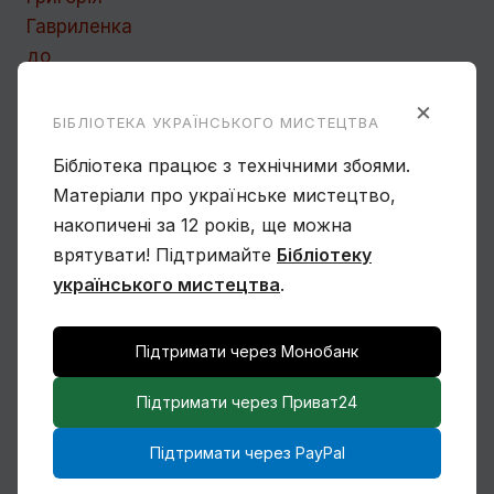
×
БІБЛІОТЕКА УКРАЇНСЬКОГО МИСТЕЦТВА
Бібліотека працює з технічними збоями.
Матеріали про українське мистецтво,
накопичені за 12 років, ще можна
Сімона Корбіо. Мистецтво України
врятувати! Підтримайте
Бібліотеку
українського мистецтва
.
Підтримати через Монобанк
Василь Овчинников. Спогад про
Мексику
Підтримати через Приват24
Підтримати через PayPal