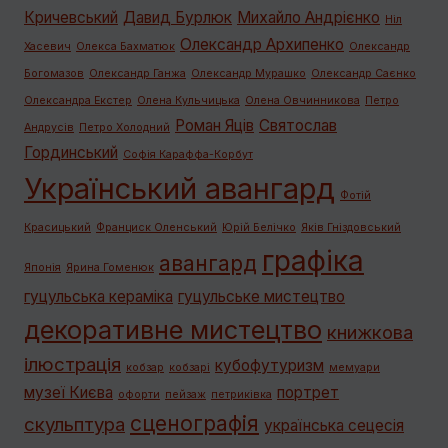
Кричевський
Давид Бурлюк
Михайло Андрієнко
Ніл
Олександр Архипенко
Хасевич
Олекса Бахматюк
Олександр
Богомазов
Олександр Ганжа
Олександр Мурашко
Олександр Саєнко
Олександра Екстер
Олена Кульчицька
Олена Овчинникова
Петро
Роман Яців
Святослав
Андрусів
Петро Холодний
Гординський
Софія Караффа-Корбут
Український авангард
Фотій
Красицький
Франциск Оленський
Юрій Белічко
Яків Гніздовський
графiка
авангард
Японія
Ярина Гоменюк
гуцульська кераміка
гуцульське мистецтво
декоративне мистецтво
книжкова
ілюстрація
кубофутуризм
кобзар
кобзарі
мемуари
музеї Києва
портрет
офорти
пейзаж
петриківка
сценографія
скульптура
українська сецесія