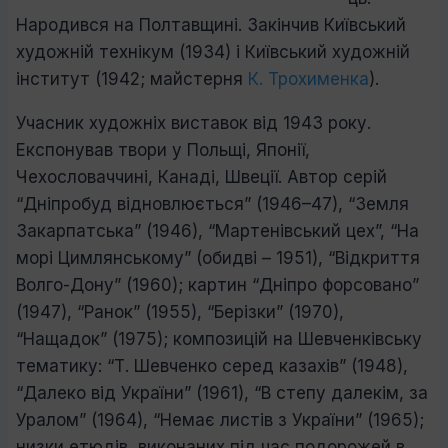
Народився на Полтавщині. Закінчив Київський
художній технікум (1934) і Київський художній
інститут (1942; майстерня
К. Трохименка
).
Учасник художніх виставок від 1943 року.
Експонував твори у Польщі, Японії,
Чехословаччині, Канаді, Швеції. Автор серій
“Дніпробуд відновлюється” (1946–47), “Земля
Закарпатська” (1946), “Мартенівський цех”, “На
морі Цимлянському” (обидві – 1951), “Відкриття
Волго-Дону” (1960); картин “Дніпро форсовано”
(1947), “Ранок” (1955), “Берізки” (1970),
“Нащадок” (1975); композицій на Шевченківську
тематику: “Т. Шевченко серед казахів” (1948),
“Далеко від України” (1961), “В степу далекім, за
Уралом” (1964), “Немає листів з України” (1965);
низки етюдів, виконаних під час подорожей в