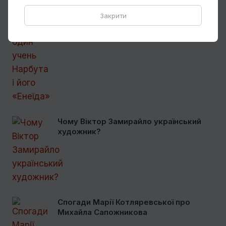
Закрити
Ще один учень Нарбута і його
«Енеїда»
Чому Віктор Замирайло український
художник?
Спогади Марії Котляревської про
Михайла Сапожникова