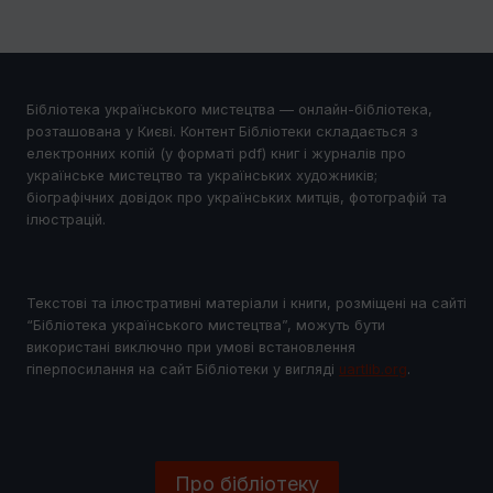
Бібліотека українського мистецтва — онлайн-бібліотека,
розташована у Києві. Контент Бібліотеки складається з
електронних копій (у форматі pdf) книг і журналів про
українське мистецтво та українських художників;
біографічних довідок про українських митців, фотографій та
ілюстрацій.
Текстові та ілюстративні матеріали і книги, розміщені на сайті
“Бібліотека українського мистецтва”, можуть бути
використані виключно при умові встановлення
гіперпосилання на сайт Бібліотеки у виглядi
uartlib.org
.
Про бібліотеку