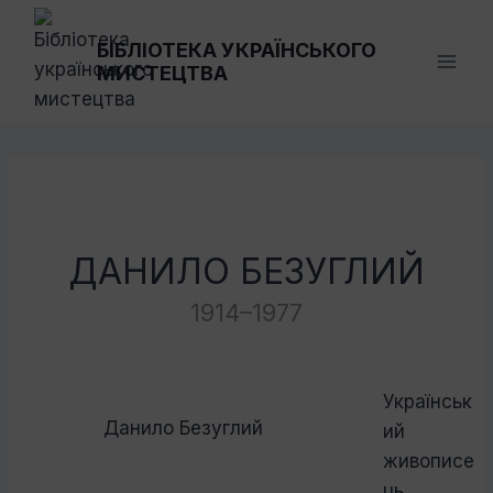
Перейти
до
БІБЛІОТЕКА УКРАЇНСЬКОГО
МИСТЕЦТВА
вмісту
ДАНИЛО БЕЗУГЛИЙ
1914–1977
Українськ
Данило Безуглий
ий
живописе
ць.