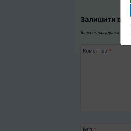
Залишити від
Ваша e-mail адреса не 
Коментар
*
Ім’я
*