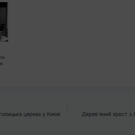
за
ік
толицька церква у Києві
Дерев`яний хрест з 