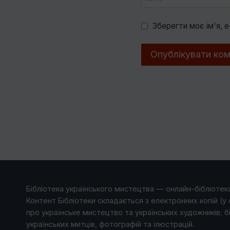
Зберегти моє ім'я, 
Бібліотека українського мистецтва — онлайн-бібліотека
Контент Бібліотеки складається з електронних копій (у 
про українське мистецтво та українських художників; б
українських митців, фотографій та ілюстрацій.