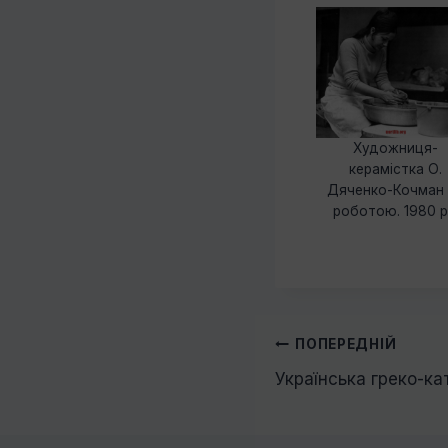
Художниця-
керамістка О.
Дяченко-Кочман 
роботою. 1980 р
Навігація
ПОПЕРЕДНІЙ
Українська греко-ка
записів