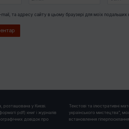
e-mail, та адресу сайту в цьому браузері для моїх подальших 
, розташована у Києві.
Текстові та ілюстративні мате
форматі pdf) книг і журналів
українського мистецтва”, мо
іографічних довідок про
встановлення гіперпосилання 