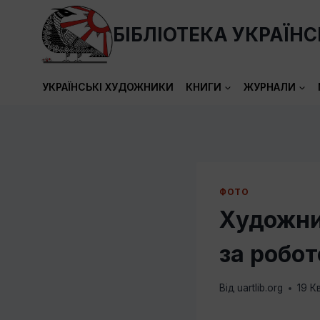
Перейти
до
БІБЛІОТЕКА УКРАЇН
вмісту
УКРАЇНСЬКІ ХУДОЖНИКИ
КНИГИ
ЖУРНАЛИ
ФОТО
Художни
за робот
Від
uartlib.org
19 К