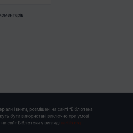
коментарів.
ріали і книги, розміщені на сайті “Бібліотека
жуть бути використані виключно при умові
на сайт Бібліотеки у виглядi
uartlib.org
.