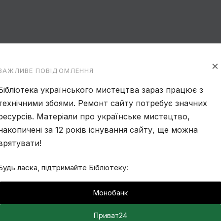
×
ВАЖЛИВЕ ПОВІДОМЛЕННЯ
Моє місто (Харків).
Бібліотека українського мистецтва зараз працює з
Фотографія Германа
технічними збоями. Ремонт сайту потребує значних
Дрюкова (1934-2001).
ресурсів. Матеріали про українське мистецтво,
Від
uartlib.org
2 Лютого, 2019
накопичені за 12 років існування сайту, ще можна
врятувати!
Будь ласка, підтримайте Бібліотеку:
Монобанк
Приват24