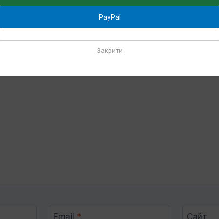
PayPal
повідь
Закрити
оприлюднюватиметься.
Обов’язкові поля позначені
*
Email
*
Сайт