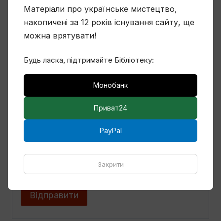
Матеріали про українське мистецтво,
накопичені за 12 років існування сайту, ще
можна врятувати!
Назва
*
Будь ласка, підтримайте Бібліотеку:
Монобанк
Email
*
Приват24
PayPal
Зберегти моє ім'я, e-mail, та адресу сайту в
цьому браузері для моїх подальших
Закрити
коментарів.