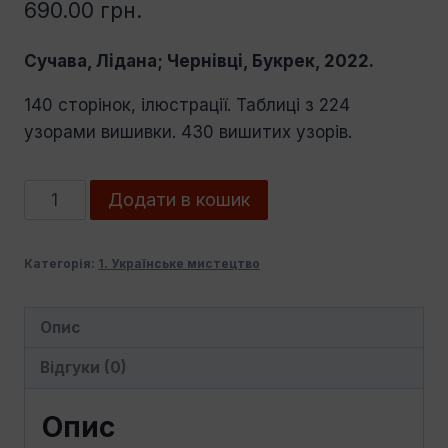
690.00
грн.
Сучава, Лідана; Чернівці, Букрек, 2022.
140 сторінок, ілюстрації. Таблиці з 224
узорами вишивки. 430 вишитих узорів.
Мирослава
Додати в кошик
Шандро.
Гуцульські
Категорія:
1. Українське мистецтво
вишивки.
Третє
видання
Опис
кількість
Відгуки (0)
Опис