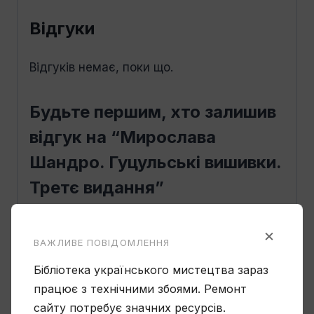
Відгуки
Відгуків немає, поки що.
Будьте першим, хто залишив
відгук на “Мирослава
Шандро. Гуцульські вишивки.
Третє видання”
Ваша e-mail адреса не оприлюднюватиметься.
Обов’язкові поля позначені
*
×
ВАЖЛИВЕ ПОВІДОМЛЕННЯ
Ваша оцінка
Бібліотека українського мистецтва зараз
працює з технічними збоями. Ремонт
Ваш відгук
*
сайту потребує значних ресурсів.