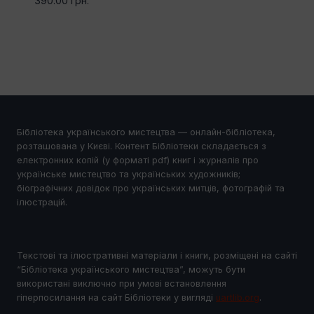
390.00
грн.
Бібліотека українського мистецтва — онлайн-бібліотека,
розташована у Києві. Контент Бібліотеки складається з
електронних копій (у форматі pdf) книг і журналів про
українське мистецтво та українських художників;
біографічних довідок про українських митців, фотографій та
ілюстрацій.
Текстові та ілюстративні матеріали і книги, розміщені на сайті
“Бібліотека українського мистецтва”, можуть бути
використані виключно при умові встановлення
гіперпосилання на сайт Бібліотеки у виглядi
uartlib.org
.