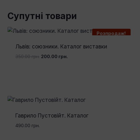
Супутні товари
Розпродаж!
Львів: союзники. Каталог виставки
Оригінальна
Поточна
350.00
грн.
200.00
грн.
ціна:
ціна:
350.00 грн..
200.00 грн..
Гаврило Пустовійт. Каталог
490.00
грн.