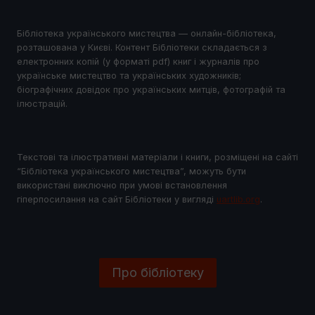
Бібліотека українського мистецтва — онлайн-бібліотека,
розташована у Києві. Контент Бібліотеки складається з
електронних копій (у форматі pdf) книг і журналів про
українське мистецтво та українських художників;
біографічних довідок про українських митців, фотографій та
ілюстрацій.
Текстові та ілюстративні матеріали і книги, розміщені на сайті
“Бібліотека українського мистецтва”, можуть бути
використані виключно при умові встановлення
гіперпосилання на сайт Бібліотеки у виглядi
uartlib.org
.
Про бібліотеку