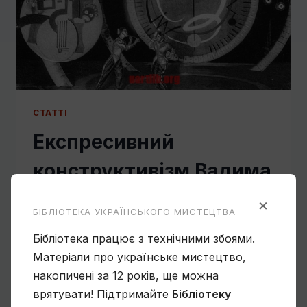
СТАТТI
Експресивний
конструктивізм Вадима
Меллера
×
БІБЛІОТЕКА УКРАЇНСЬКОГО МИСТЕЦТВА
Від
uartlib.org
8 Листопада, 2014
Бібліотека працює з технічними збоями.
Матеріали про українське мистецтво,
Пергаментно-жовті сторінки родинного
накопичені за 12 років, ще можна
архіву Вадима Георгійовича Меллера
врятувати! Підтримайте
Бібліотеку
вражають короткою відстанню від