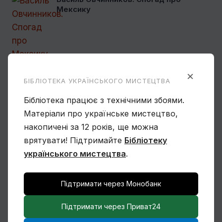
Мексику
×
Ще один учень Нарбута і його
БІБЛІОТЕКА УКРАЇНСЬКОГО МИСТЕЦТВА
«Енеїда»
Бібліотека працює з технічними збоями.
Матеріали про українське мистецтво,
накопичені за 12 років, ще можна
врятувати! Підтримайте
Бібліотеку
українського мистецтва
.
Чому Віктор Замирайло український
художник?
Підтримати через Монобанк
Підтримати через Приват24