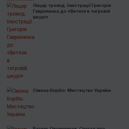
Лицар троянд. Ілюстрації Григорія
Гавриленка до «Витязя в тигровій
шкурі»
Сімона Корбіо. Мистецтво України
Василь Овчинников. Спогад про