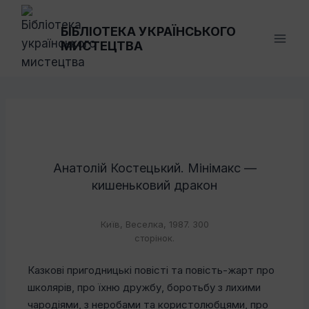
Перейти
до
БІБЛІОТЕКА УКРАЇНСЬКОГО
МИСТЕЦТВА
вмісту
Анатолій Костецький. Мінімакс —
кишеньковий дракон
Київ, Веселка, 1987. 300
сторінок.
Казкові пригодницькі повісті та повість-жарт про
школярів, про їхню дружбу, боротьбу з лихими
чародіями, з неробами та користолюбцями, про