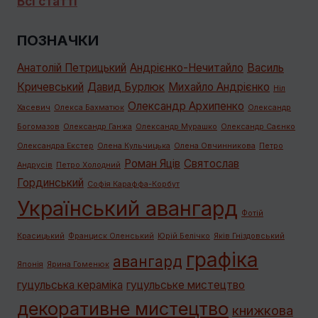
Всі статті
ПОЗНАЧКИ
Анатолій Петрицький
Андрієнко-Нечитайло
Василь
Кричевський
Давид Бурлюк
Михайло Андрієнко
Ніл
Олександр Архипенко
Хасевич
Олекса Бахматюк
Олександр
Богомазов
Олександр Ганжа
Олександр Мурашко
Олександр Саєнко
Олександра Екстер
Олена Кульчицька
Олена Овчинникова
Петро
Роман Яців
Святослав
Андрусів
Петро Холодний
Гординський
Софія Караффа-Корбут
Український авангард
Фотій
Красицький
Франциск Оленський
Юрій Белічко
Яків Гніздовський
графiка
авангард
Японія
Ярина Гоменюк
гуцульська кераміка
гуцульське мистецтво
декоративне мистецтво
книжкова