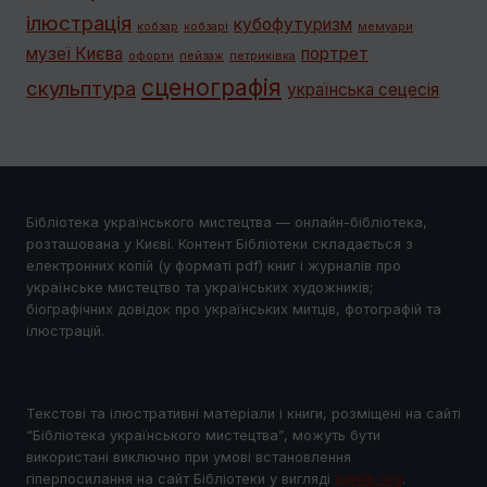
ілюстрація
кубофутуризм
кобзар
кобзарі
мемуари
музеї Києва
портрет
офорти
пейзаж
петриківка
сценографія
скульптура
українська сецесія
Бібліотека українського мистецтва — онлайн-бібліотека,
розташована у Києві. Контент Бібліотеки складається з
електронних копій (у форматі pdf) книг і журналів про
українське мистецтво та українських художників;
біографічних довідок про українських митців, фотографій та
ілюстрацій.
Текстові та ілюстративні матеріали і книги, розміщені на сайті
“Бібліотека українського мистецтва”, можуть бути
використані виключно при умові встановлення
гіперпосилання на сайт Бібліотеки у виглядi
uartlib.org
.