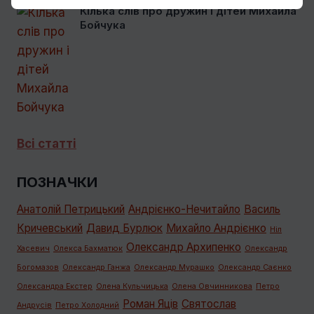
Кілька слів про дружин і дітей Михайла
Бойчука
Всі статті
ПОЗНАЧКИ
Анатолій Петрицький
Андрієнко-Нечитайло
Василь
Кричевський
Давид Бурлюк
Михайло Андрієнко
Ніл
Олександр Архипенко
Хасевич
Олекса Бахматюк
Олександр
Богомазов
Олександр Ганжа
Олександр Мурашко
Олександр Саєнко
Олександра Екстер
Олена Кульчицька
Олена Овчинникова
Петро
Роман Яців
Святослав
Андрусів
Петро Холодний