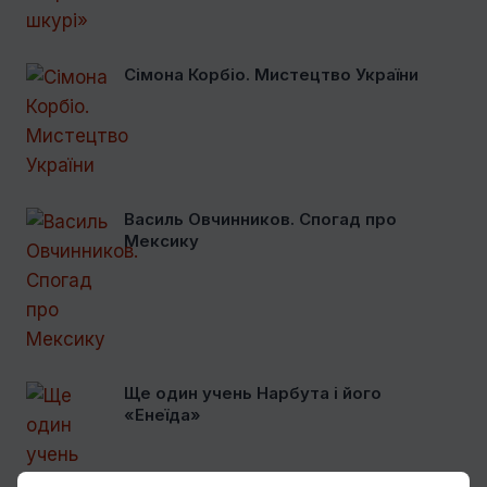
Сімона Корбіо. Мистецтво України
Василь Овчинников. Спогад про
Мексику
Ще один учень Нарбута і його
«Енеїда»