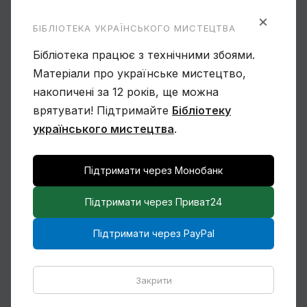
×
БІБЛІОТЕКА УКРАЇНСЬКОГО МИСТЕЦТВА
Бібліотека працює з технічними збоями.
Чому Віктор Замирайло український
Матеріали про українське мистецтво,
художник?
накопичені за 12 років, ще можна
врятувати! Підтримайте
Бібліотеку
українського мистецтва
.
Підтримати через Монобанк
Спогади Марії Котляревської про
Михайла Сапожникова
Підтримати через Приват24
Підтримати через PayPal
Закрити