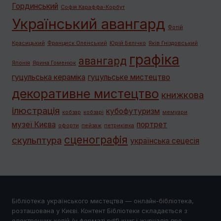
Гординський
Софія Караффа-Корбут
Український авангард
Фотій
Красицький
Франциск Оленський
Юрій Белічко
Яків Гніздовський
графiка
авангард
Японія
Ярина Гоменюк
гуцульська кераміка
гуцульське мистецтво
декоративне мистецтво
книжкова
ілюстрація
кубофутуризм
кобзар
кобзарі
мемуари
музеї Києва
портрет
офорти
пейзаж
петриківка
сценографія
скульптура
українська сецесія
Бібліотека українського мистецтва — онлайн-бібліотека,
розташована у Києві. Контент Бібліотеки складається з
електронних копій (у форматі pdf) книг і журналів про