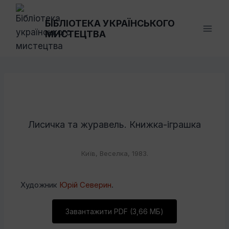
Перейти
до
БІБЛІОТЕКА УКРАЇНСЬКОГО
МИСТЕЦТВА
вмісту
Лисичка та журавель. Книжка-іграшка
Київ, Веселка, 1983.
Художник
Юрій Северин
.
Завантажити PDF (3,66 МБ)