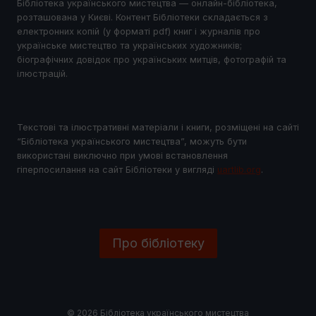
Бібліотека українського мистецтва — онлайн-бібліотека,
розташована у Києві. Контент Бібліотеки складається з
електронних копій (у форматі pdf) книг і журналів про
українське мистецтво та українських художників;
біографічних довідок про українських митців, фотографій та
ілюстрацій.
Текстові та ілюстративні матеріали і книги, розміщені на сайті
“Бібліотека українського мистецтва”, можуть бути
використані виключно при умові встановлення
гіперпосилання на сайт Бібліотеки у виглядi
uartlib.org
.
Про бібліотеку
© 2026 Бібліотека українського мистецтва