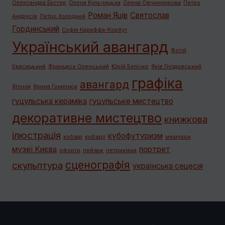
Олександра Екстер
Олена Кульчицька
Олена Овчинникова
Петро
Роман Яців
Святослав
Андрусів
Петро Холодний
Гординський
Софія Караффа-Корбут
Український авангард
Фотій
Красицький
Франциск Оленський
Юрій Белічко
Яків Гніздовський
графiка
авангард
Японія
Ярина Гоменюк
гуцульська кераміка
гуцульське мистецтво
декоративне мистецтво
книжкова
ілюстрація
кубофутуризм
кобзар
кобзарі
мемуари
музеї Києва
портрет
офорти
пейзаж
петриківка
сценографія
скульптура
українська сецесія