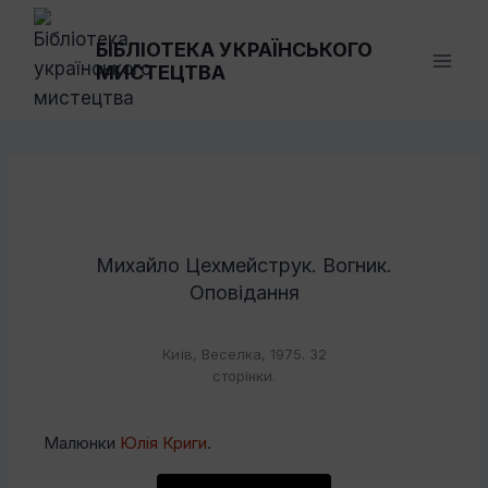
Перейти
до
БІБЛІОТЕКА УКРАЇНСЬКОГО
МИСТЕЦТВА
вмісту
Михайло Цехмейструк. Вогник.
Оповідання
Київ, Веселка, 1975. 32
сторінки.
Малюнки
Юлія Криги
.