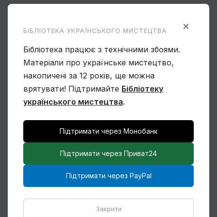
×
БІБЛІОТЕКА УКРАЇНСЬКОГО МИСТЕЦТВА
Бібліотека працює з технічними збоями.
Матеріали про українське мистецтво,
Чому Віктор Замирайло український
накопичені за 12 років, ще можна
художник?
врятувати! Підтримайте
Бібліотеку
українського мистецтва
.
Підтримати через Монобанк
Спогади Марії Котляревської про
Підтримати через Приват24
Михайла Сапожникова
Підтримати через PayPal
Закрити