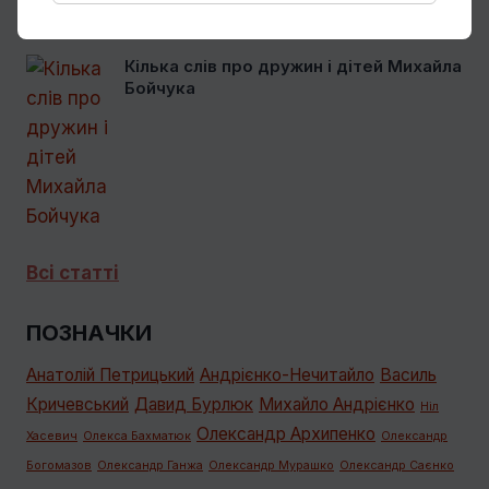
Кілька слів про дружин і дітей Михайла
Бойчука
Всі статті
ПОЗНАЧКИ
Анатолій Петрицький
Андрієнко-Нечитайло
Василь
Кричевський
Давид Бурлюк
Михайло Андрієнко
Ніл
Олександр Архипенко
Хасевич
Олекса Бахматюк
Олександр
Богомазов
Олександр Ганжа
Олександр Мурашко
Олександр Саєнко