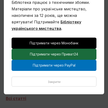
Бібліотека працює з технічними збоями.
Матеріали про українське мистецтво,
Чому Віктор Замирайло український
накопичені за 12 років, ще можна
художник?
врятувати! Підтримайте
Бібліотеку
українського мистецтва
.
Підтримати через Монобанк
Спогади Марії Котляревської про
Михайла Сапожникова
Підтримати через Приват24
Підтримати через PayPal
Кілька слів про дружин і дітей Михайла
Бойчука
Закрити
Всі статті