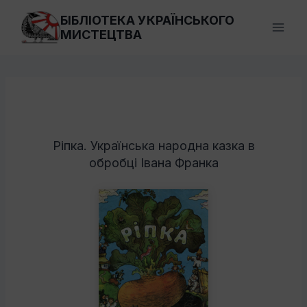
Перейти
БІБЛІОТЕКА УКРАЇНСЬКОГО
до
МИСТЕЦТВА
вмісту
Ріпка. Українська народна казка в
обробці Івана Франка