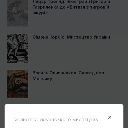
Лицар троянд. Ілюстрації Григорія
Гавриленка до «Витязя в тигровій
шкурі»
Сімона Корбіо. Мистецтво України
Василь Овчинников. Спогад про
Мексику
Ще один учень Нарбута і його
«Енеїда»
×
БІБЛІОТЕКА УКРАЇНСЬКОГО МИСТЕЦТВА