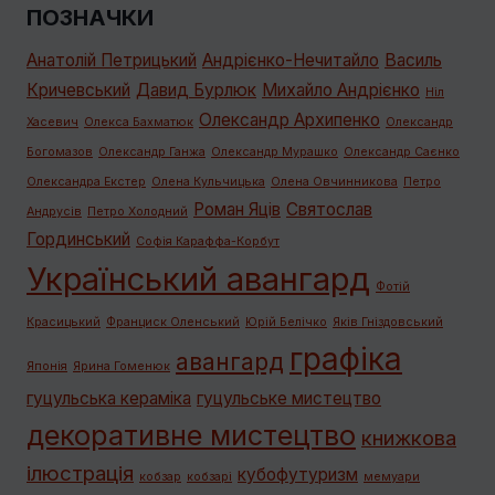
ПОЗНАЧКИ
Анатолій Петрицький
Андрієнко-Нечитайло
Василь
Кричевський
Давид Бурлюк
Михайло Андрієнко
Ніл
Олександр Архипенко
Хасевич
Олекса Бахматюк
Олександр
Богомазов
Олександр Ганжа
Олександр Мурашко
Олександр Саєнко
Олександра Екстер
Олена Кульчицька
Олена Овчинникова
Петро
Роман Яців
Святослав
Андрусів
Петро Холодний
Гординський
Софія Караффа-Корбут
Український авангард
Фотій
Красицький
Франциск Оленський
Юрій Белічко
Яків Гніздовський
графiка
авангард
Японія
Ярина Гоменюк
гуцульська кераміка
гуцульське мистецтво
декоративне мистецтво
книжкова
ілюстрація
кубофутуризм
кобзар
кобзарі
мемуари