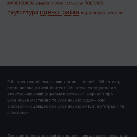
музеї Києва
портрет
офорти
пейзаж
петриківка
сценографія
скульптура
українська сецесія
Бібліотека українського мистецтва — онлайн-бібліотека,
розташована у Києві. Контент Бібліотеки складається з
електронних копій (у форматі pdf) книг і журналів про
українське мистецтво та українських художників;
біографічних довідок про українських митців, фотографій та
ілюстрацій.
Текстові та ілюстративні матеріали і книги, розміщені на сайті