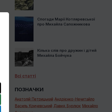
Спогади Марії Котляревської
про Михайла Сапожникова
Кілька слів про дружин і дітей
Михайла Бойчука
Всі статті
ПОЗНАЧКИ
Анатолій Петрицький
Андрієнко-Нечитайло
Василь Кричевський
Давид Бурлюк
Михайло