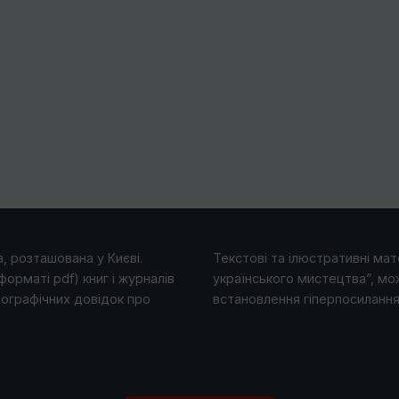
, розташована у Києві.
Текстові та ілюстративні мате
форматі pdf) книг і журналів
українського мистецтва”, мо
іографічних довідок про
встановлення гіперпосилання 