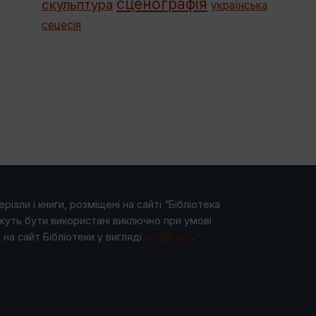
сценографія
скульптура
українська
сецесія
ріали і книги, розміщені на сайті “Бібліотека
жуть бути використані виключно при умові
на сайт Бібліотеки у виглядi
uartlib.org
.