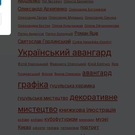
Андрієнко
Ніл Хасевич
Олекса Бахматюк
Олександр Архипенко
Олександр Богомазов
Олександр Ганжа
Олександр Мурашко
Олександр Саєнко
Олександра Екстер
Олена Кульчицька
Олена Овчинникова
Роман Яців
Петро Андрусів
Петро Холодний
Святослав Гординський
Софія Караффа-Корбут
Український авангард
Фотій Красицький
Франциск Оленський
Юрій Белічко
Яків
авангард
Гніздовський
Японія
Ярина Гоменюк
графiка
гуцульська кераміка
декоративне
гуцульське мистецтво
мистецтво
книжкова ілюстрація
кубофутуризм
музеї
кобзар
кобзарі
мемуари
Києва
портрет
офорти
пейзаж
петриківка