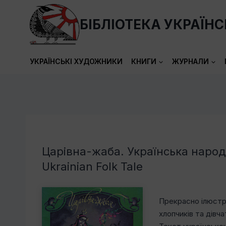
Перейти
до
БІБЛІОТЕКА УКРАЇН
вмісту
УКРАЇНСЬКІ ХУДОЖНИКИ
КНИГИ
ЖУРНАЛИ
Царівна-жаба. Українська народн
Ukrainian Folk Tale
Прекрасно ілюстр
хлопчиків та дівча