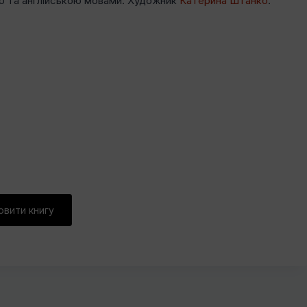
ю та англійською мовами. Художник
Катерина Штанко
.
овити книгу