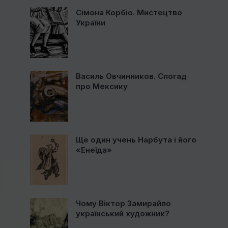
Сімона Корбіо. Мистецтво
України
Василь Овчинников. Спогад
про Мексику
Ще один учень Нарбута і його
«Енеїда»
Чому Віктор Замирайло
український художник?