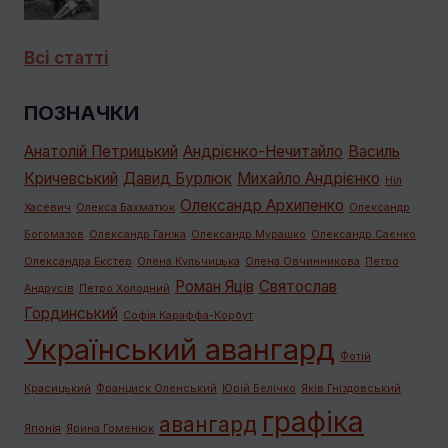
Всі статті
ПОЗНАЧКИ
Анатолій Петрицький
Андрієнко-Нечитайло
Василь
Кричевський
Давид Бурлюк
Михайло Андрієнко
Ніл
Олександр Архипенко
Хасевич
Олекса Бахматюк
Олександр
Богомазов
Олександр Ганжа
Олександр Мурашко
Олександр Саєнко
Олександра Екстер
Олена Кульчицька
Олена Овчинникова
Петро
Роман Яців
Святослав
Андрусів
Петро Холодний
Гординський
Софія Караффа-Корбут
Український авангард
Фотій
Красицький
Франциск Оленський
Юрій Белічко
Яків Гніздовський
графiка
авангард
Японія
Ярина Гоменюк