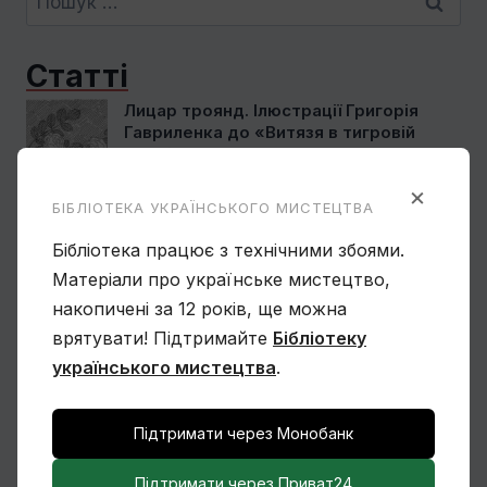
Статті
Лицар троянд. Ілюстрації Григорія
Гавриленка до «Витязя в тигровій
шкурі»
×
БІБЛІОТЕКА УКРАЇНСЬКОГО МИСТЕЦТВА
Сімона Корбіо. Мистецтво України
Бібліотека працює з технічними збоями.
Матеріали про українське мистецтво,
накопичені за 12 років, ще можна
врятувати! Підтримайте
Бібліотеку
українського мистецтва
.
Василь Овчинников. Спогад про
Мексику
Підтримати через Монобанк
Підтримати через Приват24