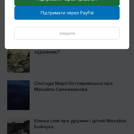
Ще один учень Нарбута і його
Підтримати через PayPal
«Енеїда»
Закрити
Чому Віктор Замирайло український
художник?
Спогади Марії Котляревської про
Михайла Сапожникова
Кілька слів про дружин і дітей Михайла
Бойчука