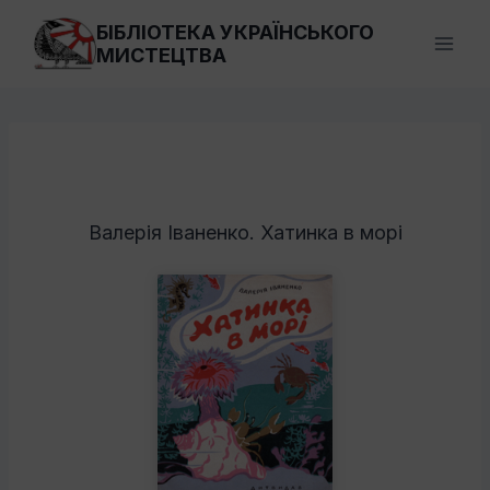
Перейти
БІБЛІОТЕКА УКРАЇНСЬКОГО
до
МИСТЕЦТВА
вмісту
Валерія Іваненко. Хатинка в морі