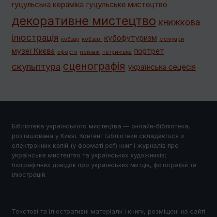
гуцульська кераміка
гуцульське мистецтво
декоративне мистецтво
книжкова
ілюстрація
кубофутуризм
кобзар
кобзарі
мемуари
музеї Києва
портрет
офорти
пейзаж
петриківка
сценографія
скульптура
українська сецесія
Бібліотека українського мистецтва — онлайн-бібліотека,
розташована у Києві. Контент Бібліотеки складається з
електронних копій (у форматі pdf) книг і журналів про
українське мистецтво та українських художників;
біографічних довідок про українських митців, фотографій та
ілюстрацій.
Текстові та ілюстративні матеріали і книги, розміщені на сайті