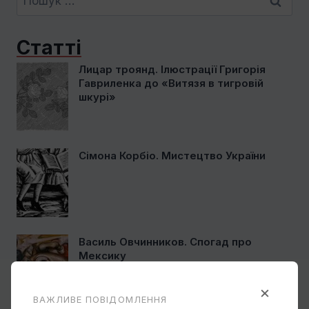
Статті
Лицар троянд. Ілюстрації Григорія
Гавриленка до «Витязя в тигровій
шкурі»
Сімона Корбіо. Мистецтво України
Василь Овчинников. Спогад про
Мексику
×
ВАЖЛИВЕ ПОВІДОМЛЕННЯ