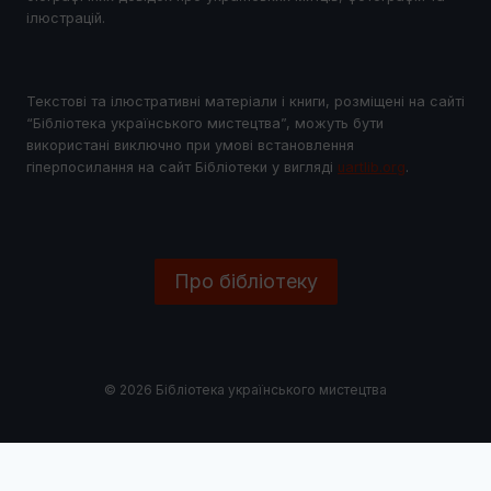
ілюстрацій.
Текстові та ілюстративні матеріали і книги, розміщені на сайті
“Бібліотека українського мистецтва”, можуть бути
використані виключно при умові встановлення
гіперпосилання на сайт Бібліотеки у виглядi
uartlib.org
.
Про бібліотеку
© 2026 Бібліотека українського мистецтва