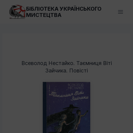
Перейти
БІБЛІОТЕКА УКРАЇНСЬКОГО
до
МИСТЕЦТВА
вмісту
Всеволод Нестайко. Таємниця Віті
Зайчика. Повісті