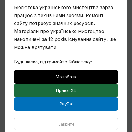
Бібліотека українського мистецтва зараз
Ще один учень Нарбута і його
«Енеїда»
працює з технічними збоями. Ремонт
сайту потребує значних ресурсів.
Матеріали про українське мистецтво,
накопичені за 12 років існування сайту, ще
Чому Віктор Замирайло український
можна врятувати!
художник?
Будь ласка, підтримайте Бібліотеку:
Монобанк
Спогади Марії Котляревської про
Михайла Сапожникова
Приват24
PayPal
Кілька слів про дружин і дітей Михайла
Закрити
Бойчука