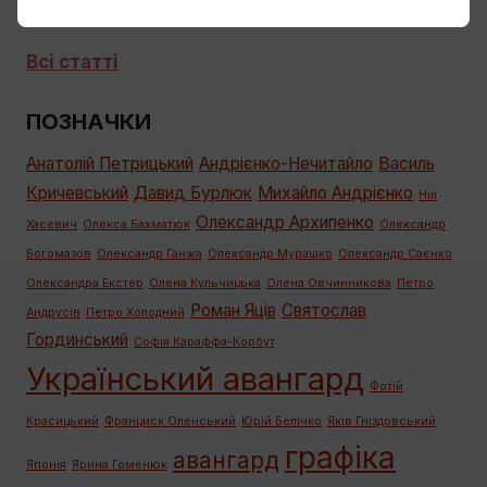
Всі статті
ПОЗНАЧКИ
Анатолій Петрицький
Андрієнко-Нечитайло
Василь
Кричевський
Давид Бурлюк
Михайло Андрієнко
Ніл
Олександр Архипенко
Хасевич
Олекса Бахматюк
Олександр
Богомазов
Олександр Ганжа
Олександр Мурашко
Олександр Саєнко
Олександра Екстер
Олена Кульчицька
Олена Овчинникова
Петро
Роман Яців
Святослав
Андрусів
Петро Холодний
Гординський
Софія Караффа-Корбут
Український авангард
Фотій
Красицький
Франциск Оленський
Юрій Белічко
Яків Гніздовський
графiка
авангард
Японія
Ярина Гоменюк