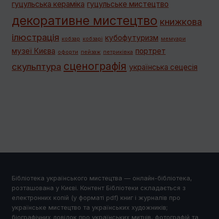
гуцульська кераміка
гуцульське мистецтво
декоративне мистецтво
книжкова
ілюстрація
кубофутуризм
кобзар
кобзарі
мемуари
музеї Києва
портрет
офорти
пейзаж
петриківка
сценографія
скульптура
українська сецесія
Бібліотека українського мистецтва — онлайн-бібліотека,
розташована у Києві. Контент Бібліотеки складається з
електронних копій (у форматі pdf) книг і журналів про
українське мистецтво та українських художників;
біографічних довідок про українських митців, фотографій та