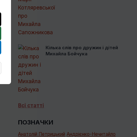
Кілька слів про дружин і дітей
Михайла Бойчука
Всі статті
ПОЗНАЧКИ
Анатолій Петрицький
Андрієнко-Нечитайло