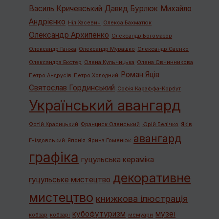
Василь Кричевський
Давид Бурлюк
Михайло
Андрієнко
Ніл Хасевич
Олекса Бахматюк
Олександр Архипенко
Олександр Богомазов
Олександр Ганжа
Олександр Мурашко
Олександр Саєнко
Олександра Екстер
Олена Кульчицька
Олена Овчинникова
Роман Яців
Петро Андрусів
Петро Холодний
Святослав Гординський
Софія Караффа-Корбут
Український авангард
Фотій Красицький
Франциск Оленський
Юрій Белічко
Яків
авангард
Гніздовський
Японія
Ярина Гоменюк
графiка
гуцульська кераміка
декоративне
гуцульське мистецтво
мистецтво
книжкова ілюстрація
кубофутуризм
музеї
кобзар
кобзарі
мемуари