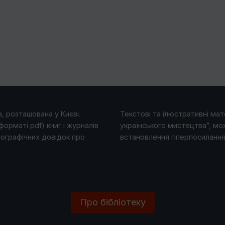
, розташована у Києві.
Текстові та ілюстративні мате
форматі pdf) книг і журналів
українського мистецтва”, мо
іографічних довідок про
встановлення гіперпосилання 
Про бібліотеку