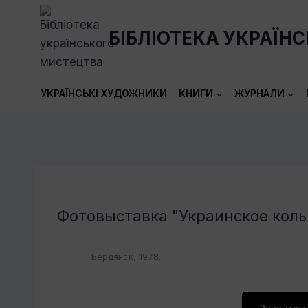
Перейти
до
БІБЛІОТЕКА УКРАЇН
вмісту
УКРАЇНСЬКІ ХУДОЖНИКИ
КНИГИ
ЖУРНАЛИ
Фотовыставка "Украинское коль
Бердянск, 1978.