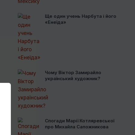
Ще один учень Нарбута і його
«Енеїда»
Чому Віктор Замирайло
український художник?
Спогади Марії Котляревської
про Михайла Сапожникова