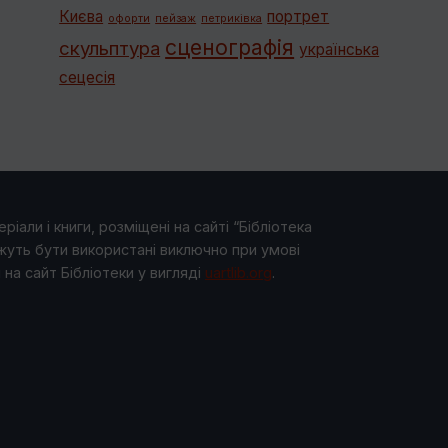
Києва
портрет
офорти
пейзаж
петриківка
сценографія
скульптура
українська
сецесія
ріали і книги, розміщені на сайті “Бібліотека
жуть бути використані виключно при умові
на сайт Бібліотеки у виглядi
uartlib.org
.