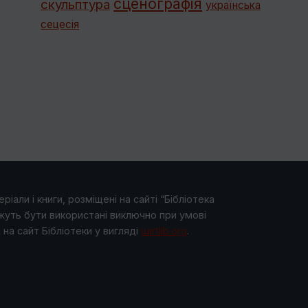
сценографія
скульптура
українська
сецесія
ріали і книги, розміщені на сайті “Бібліотека
жуть бути використані виключно при умові
на сайт Бібліотеки у виглядi
uartlib.org
.