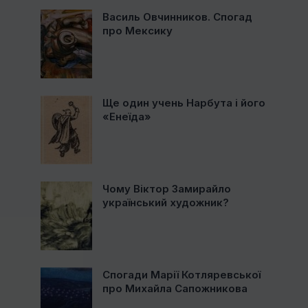
Василь Овчинников. Спогад
про Мексику
Ще один учень Нарбута і його
«Енеїда»
Чому Віктор Замирайло
український художник?
Спогади Марії Котляревської
про Михайла Сапожникова