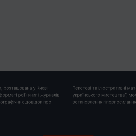
, розташована у Києві.
Текстові та ілюстративні мате
форматі pdf) книг і журналів
українського мистецтва”, мо
іографічних довідок про
встановлення гіперпосилання 