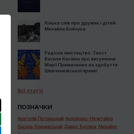
Кілька слів про дружин і дітей
Михайла Бойчука
Радісне мистецтво. Текст
Василя Касіяна про висунення
Марії Примаченко на здобуття
Шевченківської премії
Всі статті
ПОЗНАЧКИ
Анатолій Петрицький
Андрієнко-Нечитайло
Василь Кричевський
Давид Бурлюк
Михайло