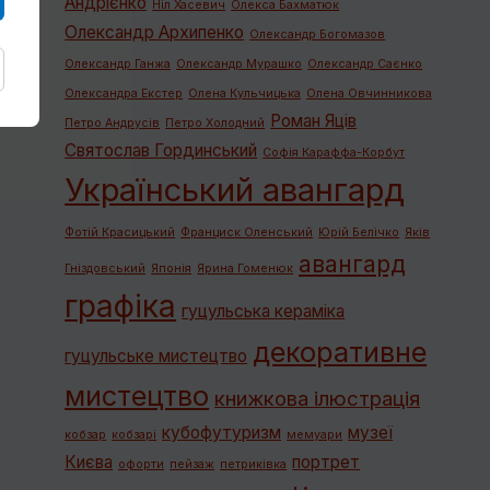
Андрієнко
Ніл Хасевич
Олекса Бахматюк
Олександр Архипенко
Олександр Богомазов
Олександр Ганжа
Олександр Мурашко
Олександр Саєнко
Олександра Екстер
Олена Кульчицька
Олена Овчинникова
Роман Яців
Петро Андрусів
Петро Холодний
Святослав Гординський
Софія Караффа-Корбут
Український авангард
Фотій Красицький
Франциск Оленський
Юрій Белічко
Яків
авангард
Гніздовський
Японія
Ярина Гоменюк
графiка
гуцульська кераміка
декоративне
гуцульське мистецтво
мистецтво
книжкова ілюстрація
кубофутуризм
музеї
кобзар
кобзарі
мемуари
Києва
портрет
офорти
пейзаж
петриківка