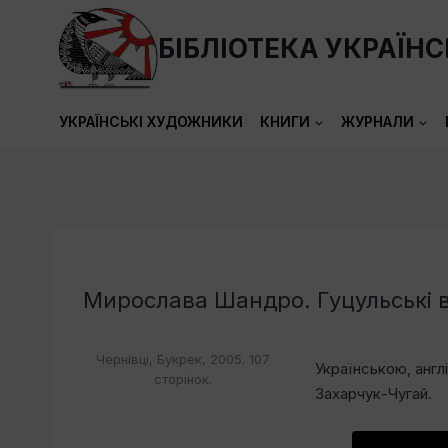
Перейти
до
БІБЛІОТЕКА УКРАЇН
вмісту
УКРАЇНСЬКІ ХУДОЖНИКИ
КНИГИ
ЖУРНАЛИ
Мирослава Шандро. Гуцульські 
Чернівці, Букрек, 2005. 107
Українською, анг
сторінок.
Захарчук-Чугай.