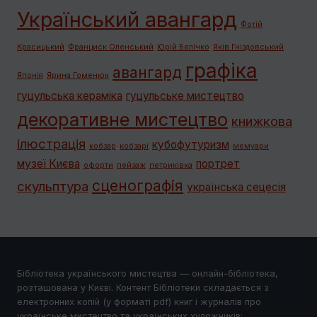
Український авангард
Фотій
Красицький
Франциск Оленський
Юрій Белічко
Яків Гніздовський
графiка
авангард
Японія
Ярина Гоменюк
гуцульська кераміка
гуцульське мистецтво
декоративне мистецтво
книжкова
ілюстрація
кубофутуризм
кобзар
кобзарі
мемуари
музеї Києва
портрет
офорти
пейзаж
петриківка
сценографія
скульптура
українська сецесія
Бібліотека українського мистецтва — онлайн-бібліотека,
розташована у Києві. Контент Бібліотеки складається з
електронних копій (у форматі pdf) книг і журналів про
українське мистецтво та українських художників;