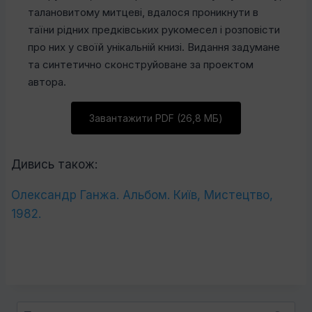
талановитому митцеві, вдалося проникнути в
таїни рідних предківських рукомесел і розповісти
про них у своїй унікальній книзі. Видання задумане
та синтетично сконструйоване за проектом
автора.
Завантажити PDF (26,8 МБ)
Дивись також:
Олександр Ганжа. Альбом. Київ, Мистецтво,
1982.
Пошук: