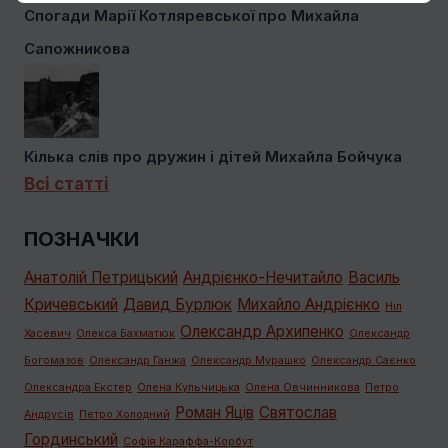
Спогади Марії Котляревської про Михайла
Сапожникова
Кілька слів про дружин і дітей Михайла Бойчука
Всі статті
ПОЗНАЧКИ
Анатолій Петрицький
Андрієнко-Нечитайло
Василь
Кричевський
Давид Бурлюк
Михайло Андрієнко
Ніл
Олександр Архипенко
Хасевич
Олекса Бахматюк
Олександр
Богомазов
Олександр Ганжа
Олександр Мурашко
Олександр Саєнко
Олександра Екстер
Олена Кульчицька
Олена Овчинникова
Петро
Роман Яців
Святослав
Андрусів
Петро Холодний
Гординський
Софія Караффа-Корбут