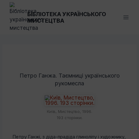
Перейти
до
БІБЛІОТЕКА УКРАЇНСЬКОГО
МИСТЕЦТВА
вмісту
Петро Ганжа. Таємниці українського
рукомесла
Київ, Мистецтво, 1996.
193 сторінки.
Петру Ганжі, з діда-прадіда глиноліпу і художнику,