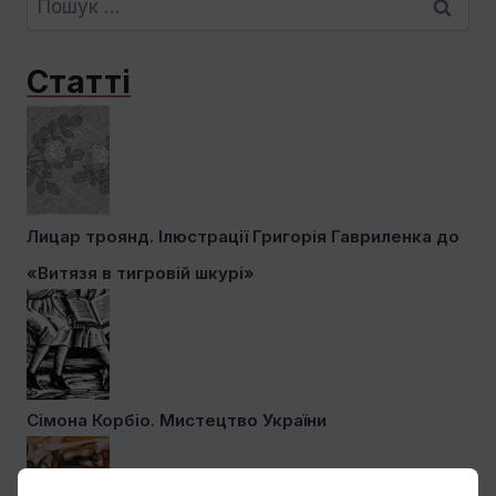
Статті
Лицар троянд. Ілюстрації Григорія Гавриленка до
«Витязя в тигровій шкурі»
Сімона Корбіо. Мистецтво України