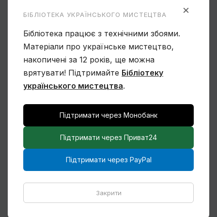
×
БІБЛІОТЕКА УКРАЇНСЬКОГО МИСТЕЦТВА
Василь Овчинников. Спогад про Мексику
Бібліотека працює з технічними збоями.
Матеріали про українське мистецтво,
накопичені за 12 років, ще можна
врятувати! Підтримайте
Бібліотеку
українського мистецтва
.
Ще один учень Нарбута і його «Енеїда»
Підтримати через Монобанк
Підтримати через Приват24
Чому Віктор Замирайло український художник?
Підтримати через PayPal
Закрити