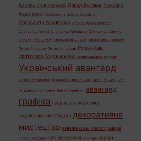
Василь Кричевський
Давид Бурлюк
Михайло
Андрієнко
Ніл Хасевич
Олекса Бахматюк
Олександр Архипенко
Олександр Богомазов
Олександр Ганжа
Олександр Мурашко
Олександр Саєнко
Олександра Екстер
Олена Кульчицька
Олена Овчинникова
Роман Яців
Петро Андрусів
Петро Холодний
Святослав Гординський
Софія Караффа-Корбут
Український авангард
Фотій Красицький
Франциск Оленський
Юрій Белічко
Яків
авангард
Гніздовський
Японія
Ярина Гоменюк
графiка
гуцульська кераміка
декоративне
гуцульське мистецтво
мистецтво
книжкова ілюстрація
кубофутуризм
музеї
кобзар
кобзарі
мемуари