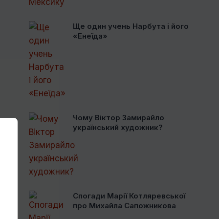
Ще один учень Нарбута і його
«Енеїда»
Чому Віктор Замирайло
український художник?
Спогади Марії Котляревської
про Михайла Сапожникова