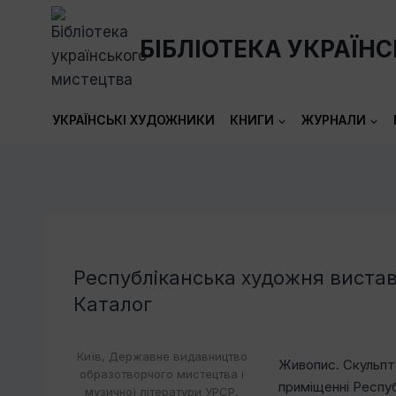
Перейти
до
БІБЛІОТЕКА УКРАЇН
вмісту
УКРАЇНСЬКІ ХУДОЖНИКИ
КНИГИ
ЖУРНАЛИ
Республіканська художня виста
Каталог
Київ, Державне видавництво
Живопис. Скульпту
образотворчого мистецтва і
приміщенні Респуб
музичної літератури УРСР,