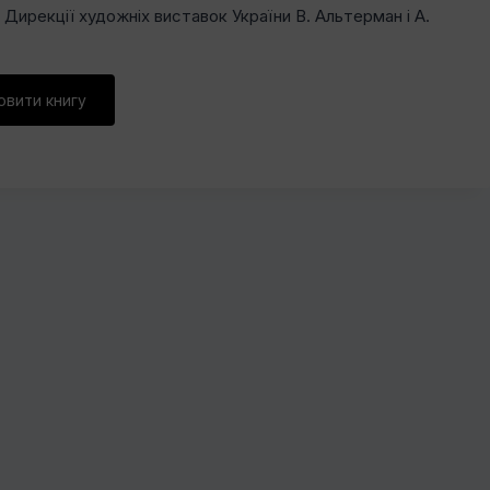
и Дирекції художніх виставок України В. Альтерман і А.
овити книгу