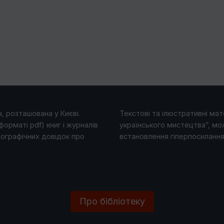
, розташована у Києві.
Текстові та ілюстративні мате
форматі pdf) книг і журналів
українського мистецтва”, мо
іографічних довідок про
встановлення гіперпосилання 
Про бібліотеку