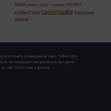
Києва
портрет
офорти
пейзаж
петриківка
сценографія
скульптура
українська
сецесія
ріали і книги, розміщені на сайті “Бібліотека
жуть бути використані виключно при умові
на сайт Бібліотеки у виглядi
uartlib.org
.