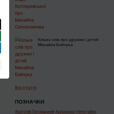
Кілька слів про дружин і дітей
Михайла Бойчука
Всі статті
ПОЗНАЧКИ
Анатолій Петрицький
Андрієнко-Нечитайло