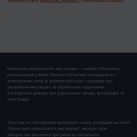
Бібліотека українського мистецтва — онлайн-бібліотека,
розташована у Києві. Контент Бібліотеки складається з
електронних копій (у форматі pdf) книг і журналів про
українське мистецтво та українських художників;
біографічних довідок про українських митців, фотографій та
ілюстрацій.
Текстові та ілюстративні матеріали і книги, розміщені на сайті
“Бібліотека українського мистецтва”, можуть бути
використані виключно при умові встановлення