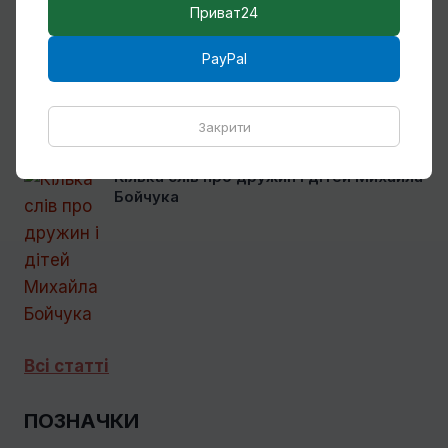
Приват24
PayPal
Закрити
Кілька слів про дружин і дітей Михайла
Бойчука
Всі статті
ПОЗНАЧКИ