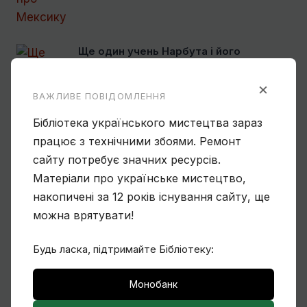
Ще один учень Нарбута і його
«Енеїда»
×
ВАЖЛИВЕ ПОВІДОМЛЕННЯ
Бібліотека українського мистецтва зараз
працює з технічними збоями. Ремонт
сайту потребує значних ресурсів.
Матеріали про українське мистецтво,
Чому Віктор Замирайло український
художник?
накопичені за 12 років існування сайту, ще
можна врятувати!
Будь ласка, підтримайте Бібліотеку:
Монобанк
Спогади Марії Котляревської про
Михайла Сапожникова