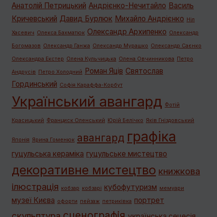
Анатолій Петрицький
Андрієнко-Нечитайло
Василь
Кричевський
Давид Бурлюк
Михайло Андрієнко
Ніл
Олександр Архипенко
Хасевич
Олекса Бахматюк
Олександр
Богомазов
Олександр Ганжа
Олександр Мурашко
Олександр Саєнко
Олександра Екстер
Олена Кульчицька
Олена Овчинникова
Петро
Роман Яців
Святослав
Андрусів
Петро Холодний
Гординський
Софія Караффа-Корбут
Український авангард
Фотій
Красицький
Франциск Оленський
Юрій Белічко
Яків Гніздовський
графiка
авангард
Японія
Ярина Гоменюк
гуцульська кераміка
гуцульське мистецтво
декоративне мистецтво
книжкова
ілюстрація
кубофутуризм
кобзар
кобзарі
мемуари
музеї Києва
портрет
офорти
пейзаж
петриківка
сценографія
скульптура
українська сецесія