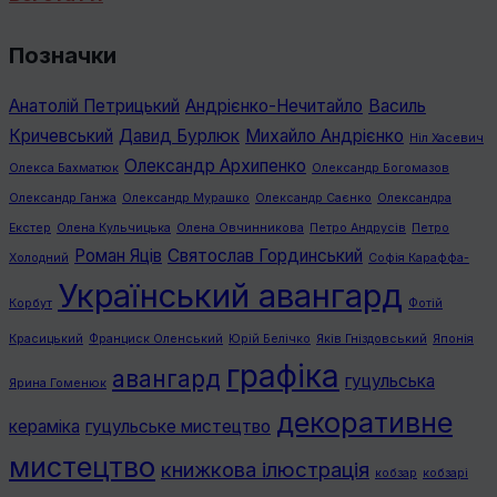
Позначки
Анатолій Петрицький
Андрієнко-Нечитайло
Василь
Кричевський
Давид Бурлюк
Михайло Андрієнко
Ніл Хасевич
Олександр Архипенко
Олекса Бахматюк
Олександр Богомазов
Олександр Ганжа
Олександр Мурашко
Олександр Саєнко
Олександра
Екстер
Олена Кульчицька
Олена Овчинникова
Петро Андрусів
Петро
Роман Яців
Святослав Гординський
Холодний
Софія Караффа-
Український авангард
Корбут
Фотій
Красицький
Франциск Оленський
Юрій Белічко
Яків Гніздовський
Японія
графiка
авангард
гуцульська
Ярина Гоменюк
декоративне
кераміка
гуцульське мистецтво
мистецтво
книжкова ілюстрація
кобзар
кобзарі