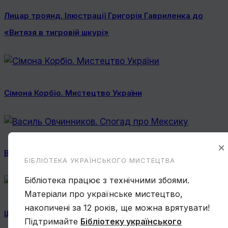
Лицар троянд. Ілюстрації Григорія Гавриленка до
«Витязя в тигровій шкурі»
Сімона Корбіо. Мистецтво України
×
Василь Овчинников. Спогад про Мексику
БІБЛІОТЕКА УКРАЇНСЬКОГО МИСТЕЦТВА
Бібліотека працює з технічними збоями.
Матеріали про українське мистецтво,
накопичені за 12 років, ще можна врятувати!
Ще один учень Нарбута і його «Енеїда»
Підтримайте
Бібліотеку українського