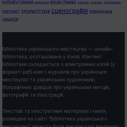
кубофутуризм
музеї Києва
мемуари
офорти
пейзаж
петриківка
сценографія
скульптура
портрет
українська
сецесія
Бібліотека українського мистецтва — онлайн-
бібліотека, розташована у Києві. Контент
Бібліотеки складається з електронних копій (у
форматі pdf) книг і журналів про українське
мистецтво та українських художників;
біографічних довідок про українських митців,
фотографій та ілюстрацій.
Текстові та ілюстративні матеріали і книги,
розміщені на сайті “Бібліотека українського
мистецтва”, можуть бути використані виключно