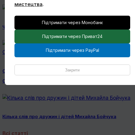
мистецтва
.
Підтримати через Монобанк
Чому Віктор Замирайло український художник?
Підтримати через Приват24
Підтримати через PayPal
Закрити
Спогади Марії Котляревської про Михайла
Сапожникова
Кілька слів про дружин і дітей Михайла Бойчука
Всі статті