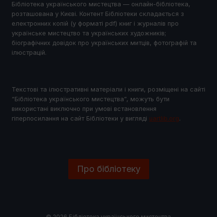
Бібліотека українського мистецтва — онлайн-бібліотека,
розташована у Києві. Контент Бібліотеки складається з
електронних копій (у форматі pdf) книг і журналів про
українське мистецтво та українських художників;
біографічних довідок про українських митців, фотографій та
ілюстрацій.
Текстові та ілюстративні матеріали і книги, розміщені на сайті
“Бібліотека українського мистецтва”, можуть бути
використані виключно при умові встановлення
гіперпосилання на сайт Бібліотеки у виглядi
uartlib.org
.
Про бібліотеку
© 2026 Бібліотека українського мистецтва