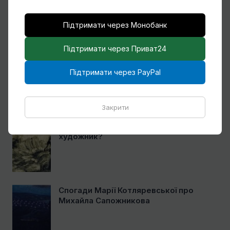
Мексику
Підтримати через Монобанк
Підтримати через Приват24
Ще один учень Нарбута і його
«Енеїда»
Підтримати через PayPal
Закрити
Чому Віктор Замирайло український
художник?
Спогади Марії Котляревської про
Михайла Сапожникова