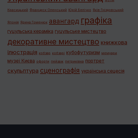
Фотій
Красицький
Франциск Оленський
Юрій Белічко
Яків Гніздовський
графiка
авангард
Японія
Ярина Гоменюк
гуцульська кераміка
гуцульське мистецтво
декоративне мистецтво
книжкова
ілюстрація
кубофутуризм
кобзар
кобзарі
мемуари
музеї Києва
портрет
офорти
пейзаж
петриківка
сценографія
скульптура
українська сецесія