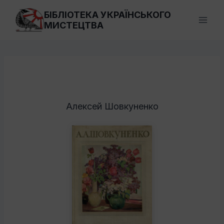
Перейти
БІБЛІОТЕКА УКРАЇНСЬКОГО
до
МИСТЕЦТВА
вмісту
Алексей Шовкуненко