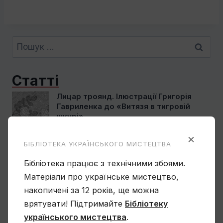
Пошук:
Статті
Лицар троянд. Ілюстрації Григорія
Гавриленка до «Витязя в тигровій
шкурі»
×
БІБЛІОТЕКА УКРАЇНСЬКОГО МИСТЕЦТВА
Сімона Корбіо. Мистецтво України
Бібліотека працює з технічними збоями.
Матеріали про українське мистецтво,
накопичені за 12 років, ще можна
врятувати! Підтримайте
Бібліотеку
українського мистецтва
.
Василь Овчинников. Спогад про