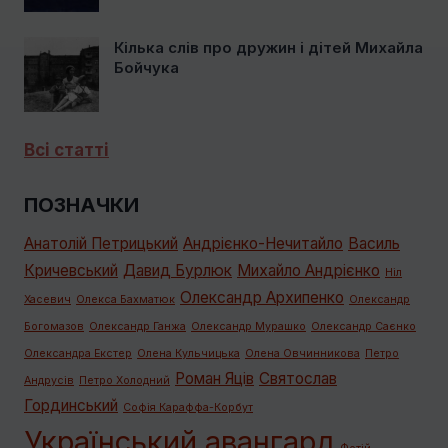
Кілька слів про дружин і дітей Михайла
Бойчука
Всі статті
ПОЗНАЧКИ
Анатолій Петрицький
Андрієнко-Нечитайло
Василь
Кричевський
Давид Бурлюк
Михайло Андрієнко
Ніл
Олександр Архипенко
Хасевич
Олекса Бахматюк
Олександр
Богомазов
Олександр Ганжа
Олександр Мурашко
Олександр Саєнко
Олександра Екстер
Олена Кульчицька
Олена Овчинникова
Петро
Роман Яців
Святослав
Андрусів
Петро Холодний
Гординський
Софія Караффа-Корбут
Український авангард