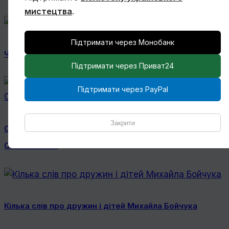
мистецтва
.
Підтримати через Монобанк
Чому Віктор Замирайло український художник?
Підтримати через Приват24
Підтримати через PayPal
Закрити
Спогади Марії Котляревської про Михайла
Сапожникова
Кілька слів про дружин і дітей Михайла Бойчука