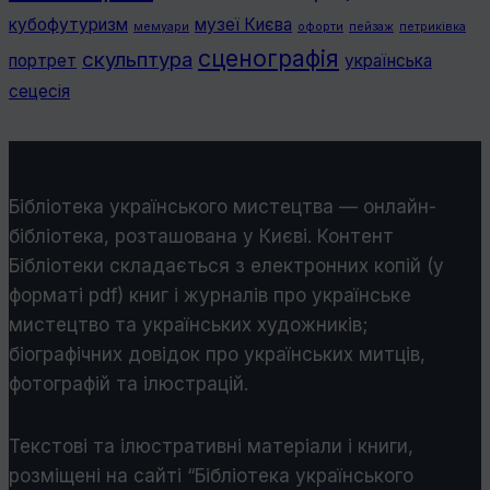
кубофутуризм
музеї Києва
мемуари
офорти
пейзаж
петриківка
сценографія
скульптура
портрет
українська
сецесія
Бібліотека українського мистецтва — онлайн-
бібліотека, розташована у Києві. Контент
Бібліотеки складається з електронних копій (у
форматі pdf) книг і журналів про українське
мистецтво та українських художників;
біографічних довідок про українських митців,
фотографій та ілюстрацій.
Текстові та ілюстративні матеріали і книги,
розміщені на сайті “Бібліотека українського