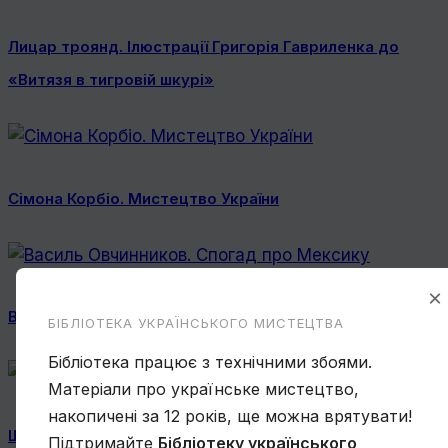
Лицар троянд. Ілюстрації Григорія Гавриленка до
«Витязя в тигровій шкурі»
Сімона Корбіо. Мистецтво України
×
Василь Овчинников. Спогад про Мексику
БІБЛІОТЕКА УКРАЇНСЬКОГО МИСТЕЦТВА
Бібліотека працює з технічними збоями.
Матеріали про українське мистецтво,
накопичені за 12 років, ще можна врятувати!
Ще один учень Нарбута і його «Енеїда»
Підтримайте
Бібліотеку українського