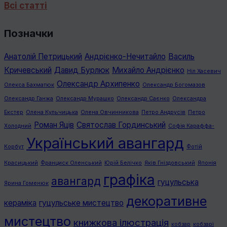
Всі статті
Позначки
Анатолій Петрицький
Андрієнко-Нечитайло
Василь
Кричевський
Давид Бурлюк
Михайло Андрієнко
Ніл Хасевич
Олександр Архипенко
Олекса Бахматюк
Олександр Богомазов
Олександр Ганжа
Олександр Мурашко
Олександр Саєнко
Олександра
Екстер
Олена Кульчицька
Олена Овчинникова
Петро Андрусів
Петро
Роман Яців
Святослав Гординський
Холодний
Софія Караффа-
Український авангард
Корбут
Фотій
Красицький
Франциск Оленський
Юрій Белічко
Яків Гніздовський
Японія
графiка
авангард
гуцульська
Ярина Гоменюк
декоративне
кераміка
гуцульське мистецтво
мистецтво
книжкова ілюстрація
кобзар
кобзарі