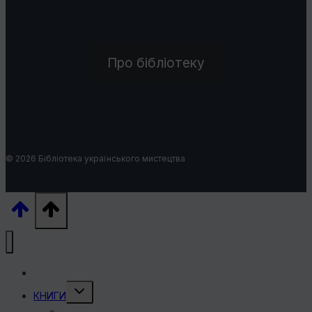
Про бібліотеку
© 2026 Бібліотека українського мистецтва
УКРАЇНСЬКІ ХУДОЖНИКИ
Перемкнути
КНИГИ
меню
нащадка
КНИГИ ПРО ХУДОЖНИКІВ