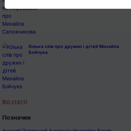
Кілька слів про дружин і дітей Михайла
Бойчука
Всі статті
Позначки
Анатолій Петрицький
Андрієнко-Нечитайло
Василь