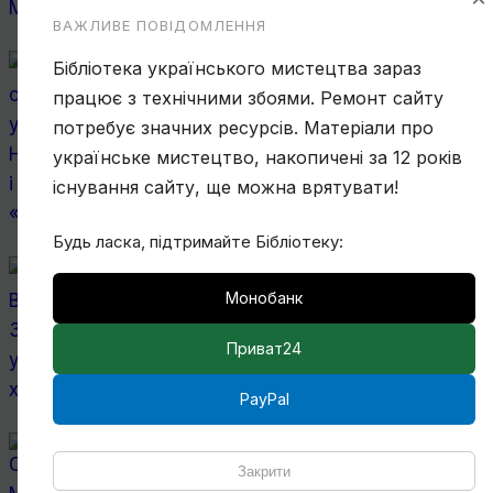
ВАЖЛИВЕ ПОВІДОМЛЕННЯ
Ще один учень Нарбута і його «Енеїда»
Бібліотека українського мистецтва зараз
працює з технічними збоями. Ремонт сайту
потребує значних ресурсів. Матеріали про
українське мистецтво, накопичені за 12 років
існування сайту, ще можна врятувати!
Будь ласка, підтримайте Бібліотеку:
Чому Віктор Замирайло український
художник?
Монобанк
Приват24
PayPal
Спогади Марії Котляревської про Михайла
Сапожникова
Закрити