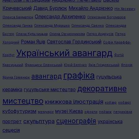
Кричевський
Давид Бурлюк
Михайло Андрієнко
Ніл Хасевич
Олександр Архипенко
Олекса Бахматюк
Олександр Богомазов
Олександр Ганжа
Олександр Мурашко
Олександр Саєнко
Олександра
Екстер
Олена Кульчицька
Олена Овчинникова
Петро Андрусів
Петро
Роман Яців
Святослав Гординський
Холодний
Софія Караффа-
Український авангард
Корбут
Фотій
Красицький
Франциск Оленський
Юрій Белічко
Яків Гніздовський
Японія
графiка
авангард
гуцульська
Ярина Гоменюк
декоративне
кераміка
гуцульське мистецтво
мистецтво
книжкова ілюстрація
кобзар
кобзарі
кубофутуризм
музеї Києва
мемуари
офорти
пейзаж
петриківка
сценографія
скульптура
портрет
українська
сецесія