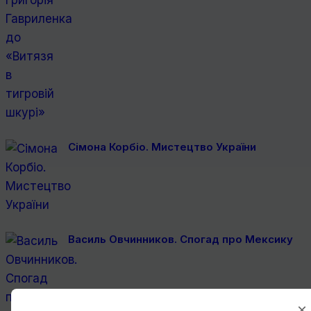
Сімона Корбіо. Мистецтво України
Василь Овчинников. Спогад про Мексику
×