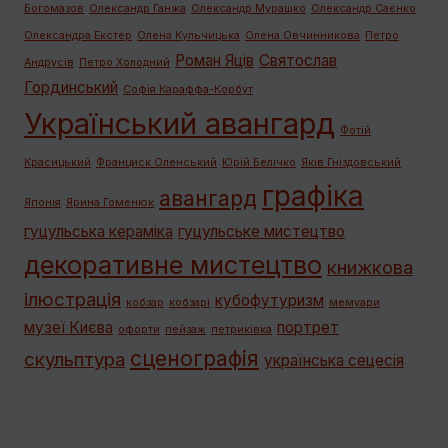
Богомазов
Олександр Ганжа
Олександр Мурашко
Олександр Саєнко
Олександра Екстер
Олена Кульчицька
Олена Овчинникова
Петро
Роман Яців
Святослав
Андрусів
Петро Холодний
Гординський
Софія Караффа-Корбут
Український авангард
Фотій
Красицький
Франциск Оленський
Юрій Белічко
Яків Гніздовський
графiка
авангард
Японія
Ярина Гоменюк
гуцульська кераміка
гуцульське мистецтво
декоративне мистецтво
книжкова
ілюстрація
кубофутуризм
кобзар
кобзарі
мемуари
музеї Києва
портрет
офорти
пейзаж
петриківка
сценографія
скульптура
українська сецесія