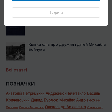
Закрити
Спогади Марії Котляревської про
Михайла Сапожникова
Кілька слів про дружин і дітей Михайла
Бойчука
Всі статті
ПОЗНАЧКИ
Анатолій Петрицький
Андрієнко-Нечитайло
Василь
Кричевський
Давид Бурлюк
Михайло Андрієнко
Ніл
Олександр Архипенко
Хасевич
Олекса Бахматюк
Олександр