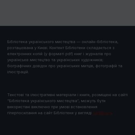
Бібліотека українського мистецтва — онлайн-бібліотека,
розташована у Києві. Контент Бібліотеки складається з
електронних копій (у форматі pdf) книг і журналів про
українське мистецтво та українських художників;
біографічних довідок про українських митців, фотографій та
ілюстрацій.
Текстові та ілюстративні матеріали і книги, розміщені на сайті
“Бібліотека українського мистецтва”, можуть бути
використані виключно при умові встановлення
гіперпосилання на сайт Бібліотеки у виглядi
uartlib.org
.