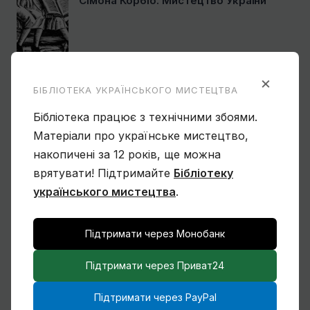
Сімона Корбіо. Мистецтво України
×
Василь Овчинников. Спогад про
БІБЛІОТЕКА УКРАЇНСЬКОГО МИСТЕЦТВА
Мексику
Бібліотека працює з технічними збоями.
Матеріали про українське мистецтво,
накопичені за 12 років, ще можна
врятувати! Підтримайте
Бібліотеку
Ще один учень Нарбута і його
«Енеїда»
українського мистецтва
.
Підтримати через Монобанк
Чому Віктор Замирайло український
Підтримати через Приват24
художник?
Підтримати через PayPal