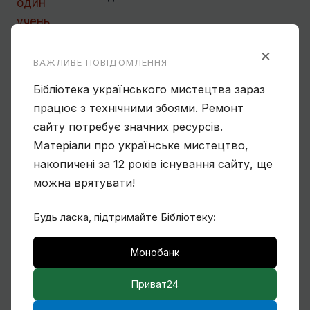
×
ВАЖЛИВЕ ПОВІДОМЛЕННЯ
Бібліотека українського мистецтва зараз
працює з технічними збоями. Ремонт
Чому Віктор Замирайло український
художник?
сайту потребує значних ресурсів.
Матеріали про українське мистецтво,
накопичені за 12 років існування сайту, ще
можна врятувати!
Будь ласка, підтримайте Бібліотеку:
Спогади Марії Котляревської про
Михайла Сапожникова
Монобанк
Приват24