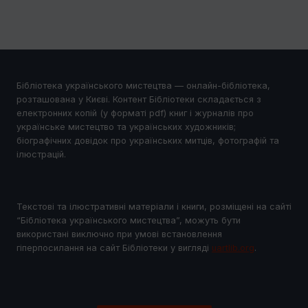
Бібліотека українського мистецтва — онлайн-бібліотека,
розташована у Києві. Контент Бібліотеки складається з
електронних копій (у форматі pdf) книг і журналів про
українське мистецтво та українських художників;
біографічних довідок про українських митців, фотографій та
ілюстрацій.
Текстові та ілюстративні матеріали і книги, розміщені на сайті
“Бібліотека українського мистецтва”, можуть бути
використані виключно при умові встановлення
гіперпосилання на сайт Бібліотеки у виглядi
uartlib.org
.