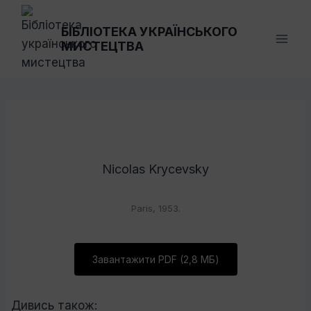
Перейти
до
БІБЛІОТЕКА УКРАЇНСЬКОГО
МИСТЕЦТВА
вмісту
Nicolas Krycevsky
Paris, 1953.
Завантажити PDF (2,8 МБ)
Дивись також: