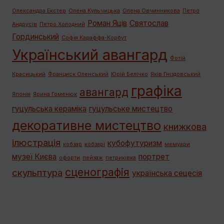
Олександра Екстер
Олена Кульчицька
Олена Овчинникова
Петро
Роман Яців
Святослав
Андрусів
Петро Холодний
Гординський
Софія Караффа-Корбут
Український авангард
Фотій
Красицький
Франциск Оленський
Юрій Белічко
Яків Гніздовський
графiка
авангард
Японія
Ярина Гоменюк
гуцульська кераміка
гуцульське мистецтво
декоративне мистецтво
книжкова
ілюстрація
кубофутуризм
кобзар
кобзарі
мемуари
музеї Києва
портрет
офорти
пейзаж
петриківка
сценографія
скульптура
українська сецесія