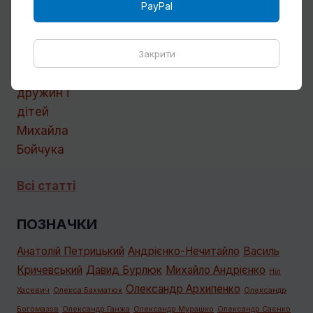
PayPal
Кілька слів про дружин і дітей Михайла
Закрити
Бойчука
Всі статті
ПОЗНАЧКИ
Анатолій Петрицький
Андрієнко-Нечитайло
Василь
Кричевський
Давид Бурлюк
Михайло Андрієнко
Ніл
Олександр Архипенко
Хасевич
Олекса Бахматюк
Олександр
Богомазов
Олександр Ганжа
Олександр Мурашко
Олександр Саєнко