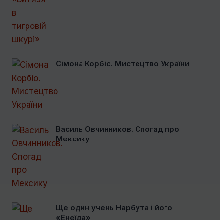
Сімона Корбіо. Мистецтво України
Василь Овчинников. Спогад про
Мексику
Ще один учень Нарбута і його
«Енеїда»