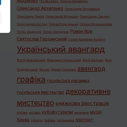
Андрієнко
Ніл Хасевич
Олекса Бахматюк
Олександр Архипенко
Олександр Богомазов
Олександр Ганжа
Олександр Мурашко
Олександр Саєнко
Олександра Екстер
Олена Кульчицька
Олена Овчинникова
Роман Яців
Петро Андрусів
Петро Холодний
Святослав Гординський
Софія Караффа-Корбут
Український авангард
Фотій Красицький
Франциск Оленський
Юрій Белічко
Яків
авангард
Гніздовський
Японія
Ярина Гоменюк
графiка
гуцульська кераміка
декоративне
гуцульське мистецтво
мистецтво
книжкова ілюстрація
кубофутуризм
музеї
кобзар
кобзарі
мемуари
Києва
портрет
офорти
пейзаж
петриківка