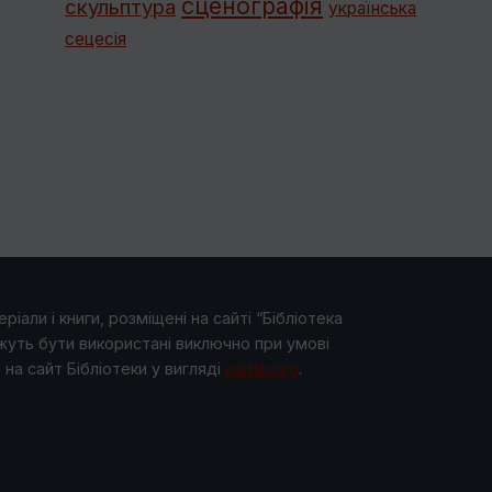
сценографія
скульптура
українська
сецесія
ріали і книги, розміщені на сайті “Бібліотека
жуть бути використані виключно при умові
на сайт Бібліотеки у виглядi
uartlib.org
.