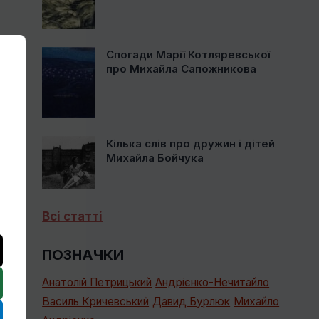
Спогади Марії Котляревської
про Михайла Сапожникова
Кілька слів про дружин і дітей
Михайла Бойчука
Всі статті
ПОЗНАЧКИ
Анатолій Петрицький
Андрієнко-Нечитайло
Василь Кричевський
Давид Бурлюк
Михайло