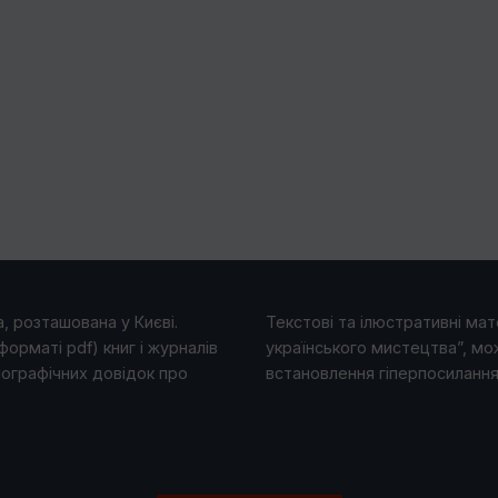
, розташована у Києві.
Текстові та ілюстративні мате
форматі pdf) книг і журналів
українського мистецтва”, мо
іографічних довідок про
встановлення гіперпосилання 