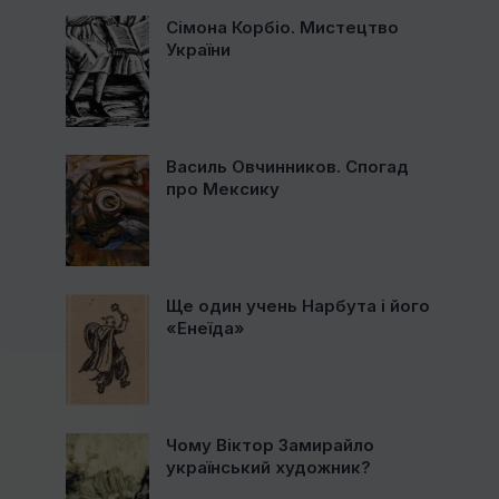
Сімона Корбіо. Мистецтво
України
Василь Овчинников. Спогад
про Мексику
Ще один учень Нарбута і його
«Енеїда»
Чому Віктор Замирайло
український художник?