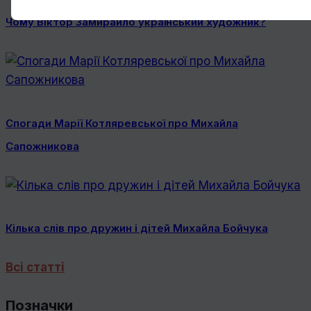
Чому Віктор Замирайло український художник?
Спогади Марії Котляревської про Михайла
Сапожникова
Кілька слів про дружин і дітей Михайла Бойчука
Всі статті
Позначки