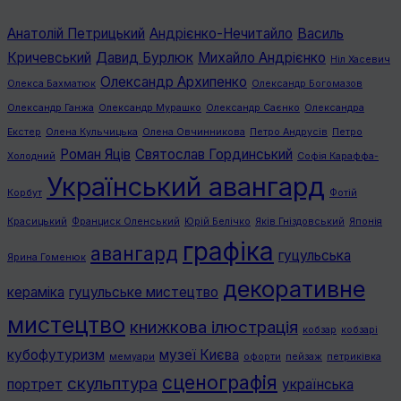
Анатолій Петрицький
Андрієнко-Нечитайло
Василь
Кричевський
Давид Бурлюк
Михайло Андрієнко
Ніл Хасевич
Олександр Архипенко
Олекса Бахматюк
Олександр Богомазов
Олександр Ганжа
Олександр Мурашко
Олександр Саєнко
Олександра
Екстер
Олена Кульчицька
Олена Овчинникова
Петро Андрусів
Петро
Роман Яців
Святослав Гординський
Холодний
Софія Караффа-
Український авангард
Корбут
Фотій
Красицький
Франциск Оленський
Юрій Белічко
Яків Гніздовський
Японія
графiка
авангард
гуцульська
Ярина Гоменюк
декоративне
кераміка
гуцульське мистецтво
мистецтво
книжкова ілюстрація
кобзар
кобзарі
кубофутуризм
музеї Києва
мемуари
офорти
пейзаж
петриківка
сценографія
скульптура
портрет
українська