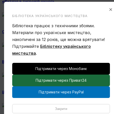
«Витязя в тигровій шкурі»
×
БІБЛІОТЕКА УКРАЇНСЬКОГО МИСТЕЦТВА
Бібліотека працює з технічними збоями.
Сімона Корбіо. Мистецтво України
Матеріали про українське мистецтво,
накопичені за 12 років, ще можна врятувати!
Підтримайте
Бібліотеку українського
мистецтва
.
Василь Овчинников. Спогад про Мексику
Підтримати через Монобанк
Підтримати через Приват24
Ще один учень Нарбута і його «Енеїда»
Підтримати через PayPal
Закрити