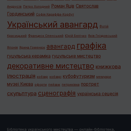
Роман Яців
Святослав
Андрусів
Петро Холодний
Гординський
Софія Караффа-Корбут
Український авангард
Фотій
Красицький
Франциск Оленський
Юрій Белічко
Яків Гніздовський
графiка
авангард
Японія
Ярина Гоменюк
гуцульська кераміка
гуцульське мистецтво
декоративне мистецтво
книжкова
ілюстрація
кубофутуризм
кобзар
кобзарі
мемуари
музеї Києва
портрет
офорти
пейзаж
петриківка
сценографія
скульптура
українська сецесія
Бібліотека українського мистецтва — онлайн-бібліотека,