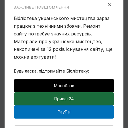
×
ВАЖЛИВЕ ПОВІДОМЛЕННЯ
Бібліотека українського мистецтва зараз
працює з технічними збоями. Ремонт
сайту потребує значних ресурсів.
Чому Віктор Замирайло український
Матеріали про українське мистецтво,
художник?
накопичені за 12 років існування сайту, ще
можна врятувати!
Будь ласка, підтримайте Бібліотеку:
Спогади Марії Котляревської про
Монобанк
Михайла Сапожникова
Приват24
PayPal