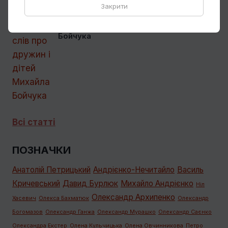
Закрити
Кілька слів про дружин і дітей Михайла
Бойчука
Всі статті
ПОЗНАЧКИ
Анатолій Петрицький
Андрієнко-Нечитайло
Василь
Кричевський
Давид Бурлюк
Михайло Андрієнко
Ніл
Олександр Архипенко
Хасевич
Олекса Бахматюк
Олександр
Богомазов
Олександр Ганжа
Олександр Мурашко
Олександр Саєнко
Олександра Екстер
Олена Кульчицька
Олена Овчинникова
Петро