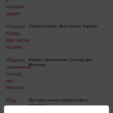
Сімона Корбіо. Мистецтво України
Василь Овчинников. Спогад про
Мексику
Ще один учень Нарбута і його
«Енеїда»