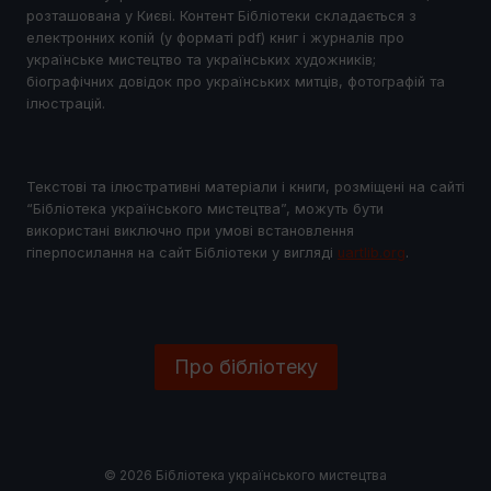
розташована у Києві. Контент Бібліотеки складається з
електронних копій (у форматі pdf) книг і журналів про
українське мистецтво та українських художників;
біографічних довідок про українських митців, фотографій та
ілюстрацій.
Текстові та ілюстративні матеріали і книги, розміщені на сайті
“Бібліотека українського мистецтва”, можуть бути
використані виключно при умові встановлення
гіперпосилання на сайт Бібліотеки у виглядi
uartlib.org
.
Про бібліотеку
© 2026 Бібліотека українського мистецтва