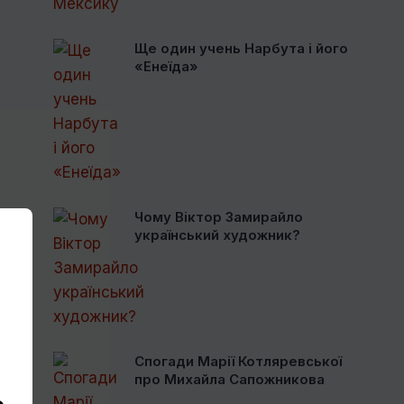
Ще один учень Нарбута і його
«Енеїда»
Чому Віктор Замирайло
український художник?
Спогади Марії Котляревської
про Михайла Сапожникова