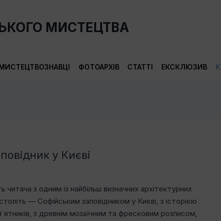
СЬКОГО МИСТЕЦТВА
МИСТЕЦТВОЗНАВЦІ
ФОТОАРХІВ
СТАТТІ
ЕКСКЛЮЗИВ
К
повідник у Києві
 читача з одним із найбільш визначних архітектурних
 століть — Софійським заповідником у Києві, з історією
м`ятників, з древнім мозаїчним та фресковим розписом,