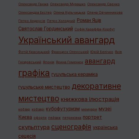
Олександр Ганжа
Олександр Мурашко
Олександр Саєнко
Олександра Екстер
Олена Кульчицька
Олена Овчинникова
Роман Яців
Петро Андрусів
Петро Холодний
Святослав Гординський
Софія Караффа-Корбут
Український авангард
Фотій Красицький
Франциск Оленський
Юрій Белічко
Яків
авангард
Гніздовський
Японія
Ярина Гоменюк
графiка
гуцульська кераміка
декоративне
гуцульське мистецтво
мистецтво
книжкова ілюстрація
кубофутуризм
музеї
кобзар
кобзарі
мемуари
Києва
портрет
офорти
пейзаж
петриківка
сценографія
скульптура
українська
сецесія