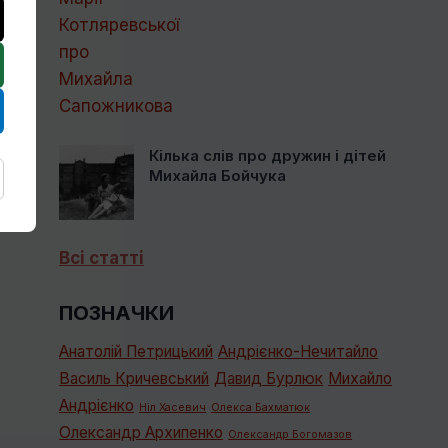
Кілька слів про дружин і дітей
Михайла Бойчука
Всі статті
ПОЗНАЧКИ
Анатолій Петрицький
Андрієнко-Нечитайло
Василь Кричевський
Давид Бурлюк
Михайло
Андрієнко
Ніл Хасевич
Олекса Бахматюк
Олександр Архипенко
Олександр Богомазов