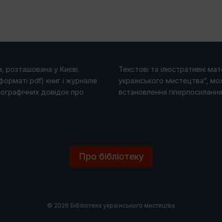
, розташована у Києві.
Текстові та ілюстративні мате
форматі pdf) книг і журналів
українського мистецтва”, мо
іографічних довідок про
встановлення гіперпосилання 
Про бібліотеку
© 2026 Бібліотека українського мистецтва