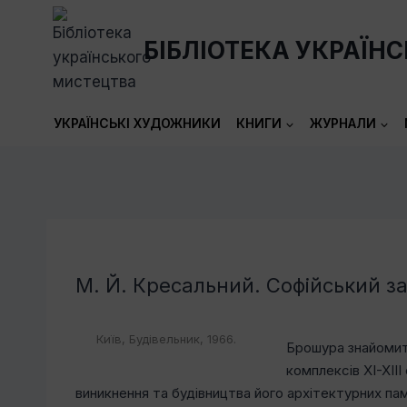
Перейти
до
БІБЛІОТЕКА УКРАЇН
вмісту
УКРАЇНСЬКІ ХУДОЖНИКИ
КНИГИ
ЖУРНАЛИ
М. Й. Кресальний. Софійський за
Київ, Будівельник, 1966.
Брошура знайомить
комплексів XI-XIII
виникнення та будівництва його архітектурних па