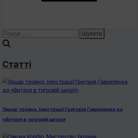
Пошук:
Статті
Лицар троянд. Ілюстрації Григорія Гавриленка до
«Витязя в тигровій шкурі»