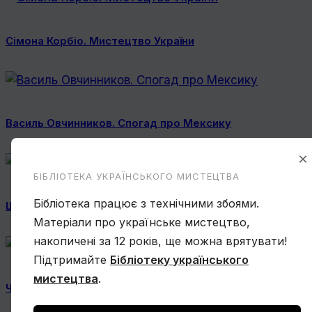
Сімона Корбіо. Мистецтво України
Василь Овчинников. Спогад про Мексику
×
БІБЛІОТЕКА УКРАЇНСЬКОГО МИСТЕЦТВА
Бібліотека працює з технічними збоями.
Ще один учень Нарбута і його «Енеїда»
Матеріали про українське мистецтво,
накопичені за 12 років, ще можна врятувати!
Підтримайте
Бібліотеку українського
мистецтва
.
Чому Віктор Замирайло український художник?