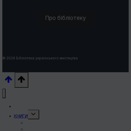
Про бібліотеку
© 2026 Бібліотека українського мистецтва
УКРАЇНСЬКІ ХУДОЖНИКИ
Перемкнути
КНИГИ
меню
нащадка
КНИГИ ПРО ХУДОЖНИКІВ
ІСТОРІЯ УКРАЇНСЬКОГО МИСТЕЦТВА