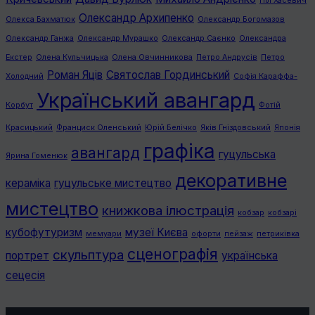
Ніл Хасевич
Олександр Архипенко
Олекса Бахматюк
Олександр Богомазов
Олександр Ганжа
Олександр Мурашко
Олександр Саєнко
Олександра
Екстер
Олена Кульчицька
Олена Овчинникова
Петро Андрусів
Петро
Роман Яців
Святослав Гординський
Холодний
Софія Караффа-
Український авангард
Корбут
Фотій
Красицький
Франциск Оленський
Юрій Белічко
Яків Гніздовський
Японія
графiка
авангард
гуцульська
Ярина Гоменюк
декоративне
кераміка
гуцульське мистецтво
мистецтво
книжкова ілюстрація
кобзар
кобзарі
кубофутуризм
музеї Києва
мемуари
офорти
пейзаж
петриківка
сценографія
скульптура
портрет
українська
сецесія