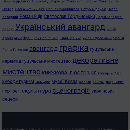
Олександр Ганжа
Олександр Мурашко
Олександр Саєнко
Олександра
Екстер
Олена Кульчицька
Олена Овчинникова
Петро Андрусів
Петро
Роман Яців
Святослав Гординський
Холодний
Софія Караффа-
Український авангард
Корбут
Фотій
Красицький
Франциск Оленський
Юрій Белічко
Яків Гніздовський
Японія
графiка
авангард
гуцульська
Ярина Гоменюк
декоративне
кераміка
гуцульське мистецтво
мистецтво
книжкова ілюстрація
кобзар
кобзарі
кубофутуризм
музеї Києва
мемуари
офорти
пейзаж
петриківка
сценографія
скульптура
портрет
українська
сецесія
Бібліотека українського мистецтва — онлайн-