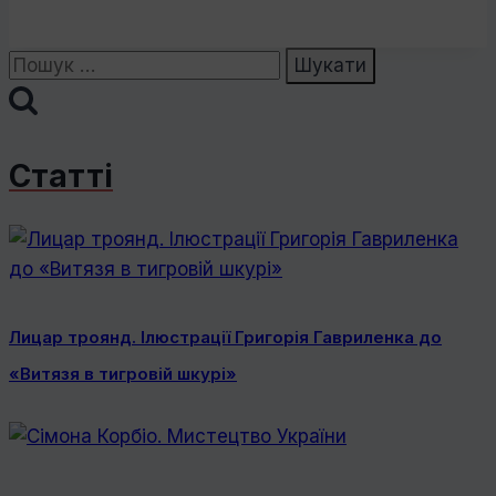
Пошук:
Статті
Лицар троянд. Ілюстрації Григорія Гавриленка до
«Витязя в тигровій шкурі»