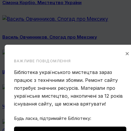
Сімона Корбіо. Мистецтво України
Василь Овчинников. Спогад про Мексику
×
ВАЖЛИВЕ ПОВІДОМЛЕННЯ
Ще один учень Нарбута і його «Енеїда»
Бібліотека українського мистецтва зараз
працює з технічними збоями. Ремонт сайту
потребує значних ресурсів. Матеріали про
українське мистецтво, накопичені за 12 років
існування сайту, ще можна врятувати!
Чому Віктор Замирайло український художник?
Будь ласка, підтримайте Бібліотеку: