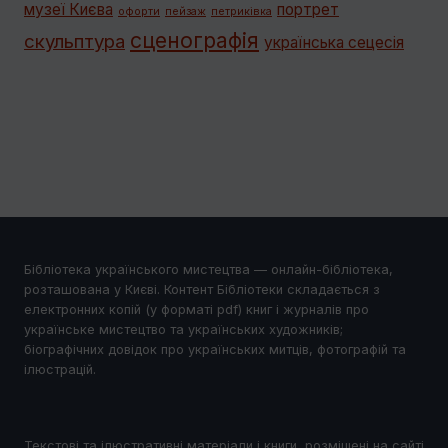
музеї Києва
портрет
офорти
пейзаж
петриківка
сценографія
скульптура
українська сецесія
Бібліотека українського мистецтва — онлайн-бібліотека,
розташована у Києві. Контент Бібліотеки складається з
електронних копій (у форматі pdf) книг і журналів про
українське мистецтво та українських художників;
біографічних довідок про українських митців, фотографій та
ілюстрацій.
Текстові та ілюстративні матеріали і книги, розміщені на сайті