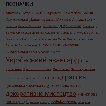
ПОЗНАЧКИ
Анатолій Петрицький
Андрієнко-Нечитайло
Василь
Кричевський
Давид Бурлюк
Михайло Андрієнко
Ніл
Олександр Архипенко
Хасевич
Олекса Бахматюк
Олександр
Богомазов
Олександр Ганжа
Олександр Мурашко
Олександр Саєнко
Олександра Екстер
Олена Кульчицька
Олена Овчинникова
Петро
Роман Яців
Святослав
Андрусів
Петро Холодний
Гординський
Софія Караффа-Корбут
Український авангард
Фотій
Красицький
Франциск Оленський
Юрій Белічко
Яків Гніздовський
графiка
авангард
Японія
Ярина Гоменюк
гуцульська кераміка
гуцульське мистецтво
декоративне мистецтво
книжкова
ілюстрація
кубофутуризм
кобзар
кобзарі
мемуари