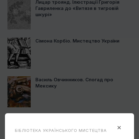
Лицар троянд. Ілюстрації Григорія
Гавриленка до «Витязя в тигровій
шкурі»
Сімона Корбіо. Мистецтво України
Василь Овчинников. Спогад про
Мексику
Ще один учень Нарбута і його
«Енеїда»
×
БІБЛІОТЕКА УКРАЇНСЬКОГО МИСТЕЦТВА