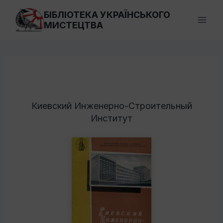
Перейти
БІБЛІОТЕКА УКРАЇНСЬКОГО
до
МИСТЕЦТВА
вмісту
Киевский Инженерно-Строительный
Институт