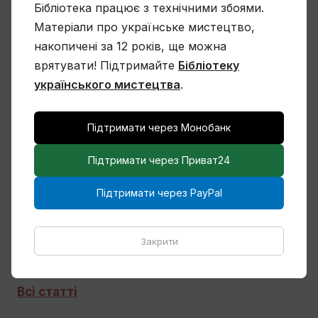
Бібліотека працює з технічними збоями.
Матеріали про українське мистецтво,
Чому Віктор Замирайло український
накопичені за 12 років, ще можна
художник?
врятувати! Підтримайте
Бібліотеку
українського мистецтва
.
Підтримати через Монобанк
Спогади Марії Котляревської про
Михайла Сапожникова
Підтримати через Приват24
Підтримати через PayPal
Кілька слів про дружин і дітей Михайла
Бойчука
Закрити
Всі статті