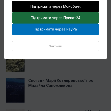
Підтримати через Монобанк
Підтримати через Приват24
Ще один учень Нарбута і його
«Енеїда»
Підтримати через PayPal
Закрити
Чому Віктор Замирайло український
художник?
Спогади Марії Котляревської про
Михайла Сапожникова