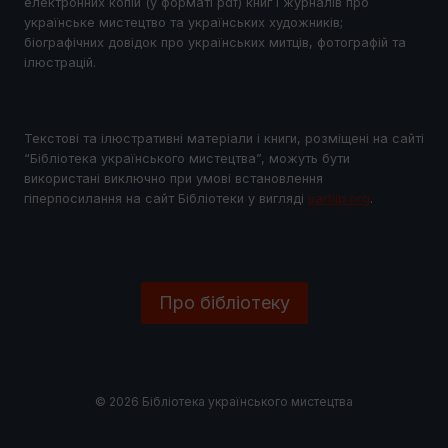
електронних копій (у форматі pdf) книг і журналів про
українське мистецтво та українських художників;
біографічних довідок про українських митців, фотографій та
ілюстрацій.
Текстові та ілюстративні матеріали і книги, розміщені на сайті
“Бібліотека українського мистецтва”, можуть бути
використані виключно при умові встановлення
гіперпосилання на сайт Бібліотеки у виглядi
uartlib.org
.
Про бібліотеку
© 2026 Бібліотека українського мистецтва