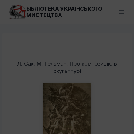
Перейти
БІБЛІОТЕКА УКРАЇНСЬКОГО
до
МИСТЕЦТВА
вмісту
Л. Сак, М. Гельман. Про композицію в
скульптурі