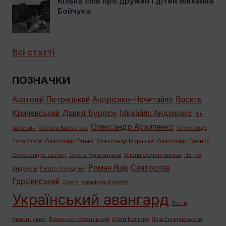
Кілька слів про дружин і дітей Михайла
Бойчука
Всі статті
ПОЗНАЧКИ
Анатолій Петрицький
Андрієнко-Нечитайло
Василь
Кричевський
Давид Бурлюк
Михайло Андрієнко
Ніл
Олександр Архипенко
Хасевич
Олекса Бахматюк
Олександр
Богомазов
Олександр Ганжа
Олександр Мурашко
Олександр Саєнко
Олександра Екстер
Олена Кульчицька
Олена Овчинникова
Петро
Роман Яців
Святослав
Андрусів
Петро Холодний
Гординський
Софія Караффа-Корбут
Український авангард
Фотій
Красицький
Франциск Оленський
Юрій Белічко
Яків Гніздовський