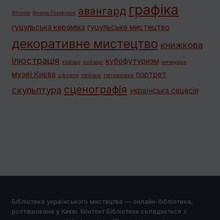
графiка
авангард
Японія
Ярина Гоменюк
гуцульська кераміка
гуцульське мистецтво
декоративне мистецтво
книжкова
ілюстрація
кубофутуризм
кобзар
кобзарі
мемуари
музеї Києва
портрет
офорти
пейзаж
петриківка
сценографія
скульптура
українська сецесія
Бібліотека українського мистецтва — онлайн-бібліотека,
розташована у Києві. Контент Бібліотеки складається з