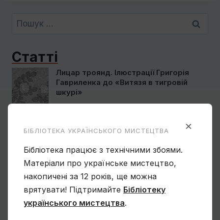
Пошук:
Статті
Лицар троянд. Ілюстрації Григорія
Гавриленка до «Витязя в тигровій
шкурі»
×
БІБЛІОТЕКА УКРАЇНСЬКОГО МИСТЕЦТВА
Сімона Корбіо. Мистецтво України
Бібліотека працює з технічними збоями.
Матеріали про українське мистецтво,
накопичені за 12 років, ще можна
врятувати! Підтримайте
Бібліотеку
Василь Овчинников. Спогад про
українського мистецтва
.
Мексику