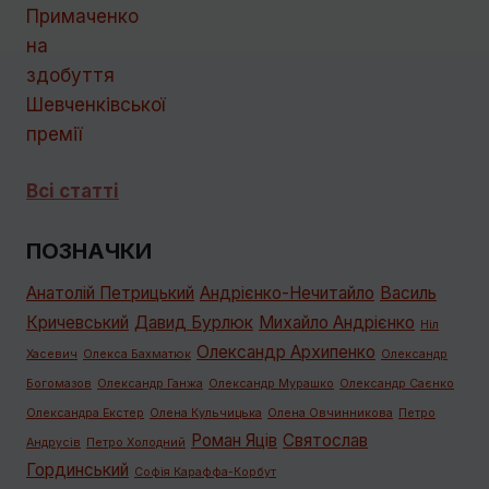
Всі статті
ПОЗНАЧКИ
Анатолій Петрицький
Андрієнко-Нечитайло
Василь
Кричевський
Давид Бурлюк
Михайло Андрієнко
Ніл
Олександр Архипенко
Хасевич
Олекса Бахматюк
Олександр
Богомазов
Олександр Ганжа
Олександр Мурашко
Олександр Саєнко
Олександра Екстер
Олена Кульчицька
Олена Овчинникова
Петро
Роман Яців
Святослав
Андрусів
Петро Холодний
Гординський
Софія Караффа-Корбут