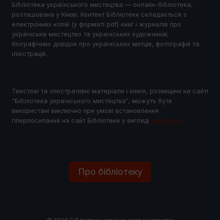
Бібліотека українського мистецтва — онлайн-бібліотека,
розташована у Києві. Контент Бібліотеки складається з
електронних копій (у форматі pdf) книг і журналів про
українське мистецтво та українських художників;
біографічних довідок про українських митців, фотографій та
ілюстрацій.
Текстові та ілюстративні матеріали і книги, розміщені на сайті
“Бібліотека українського мистецтва”, можуть бути
використані виключно при умові встановлення
гіперпосилання на сайт Бібліотеки у виглядi
uartlib.org
.
Про бібліотеку