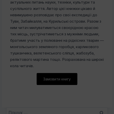
актуальних питань науки, техніки, культури та
суспільного життя. Автор цієї книжки цікаво й
невимушено розповідає про свої експедиції до
Туви, Забайкалля, на Курильські острови. Разом з
ним читач милуватиметься своєрідною красою
тих місць, зустрічатиметься з мужніми людьми,
братиме участь у полюванні на рідкісних тварин —
монгольського земляного горобця, карликового
тушканчика, велетенського сліпця, жабозуба,
реліктового мартина тощо. Розрахована на широкі
кола читачів.
Замовити книгу
Пошук: