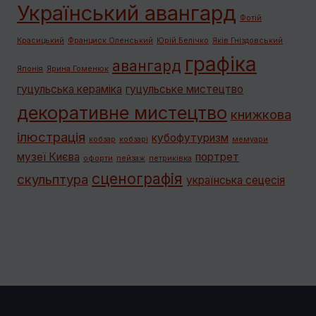
Український авангард
Фотій
Красицький
Франциск Оленський
Юрій Белічко
Яків Гніздовський
графiка
авангард
Японія
Ярина Гоменюк
гуцульська кераміка
гуцульське мистецтво
декоративне мистецтво
книжкова
ілюстрація
кубофутуризм
кобзар
кобзарі
мемуари
музеї Києва
портрет
офорти
пейзаж
петриківка
сценографія
скульптура
українська сецесія