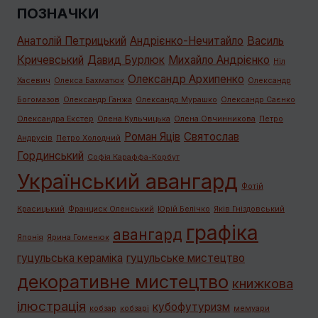
ПОЗНАЧКИ
Анатолій Петрицький
Андрієнко-Нечитайло
Василь
Кричевський
Давид Бурлюк
Михайло Андрієнко
Ніл
Олександр Архипенко
Хасевич
Олекса Бахматюк
Олександр
Богомазов
Олександр Ганжа
Олександр Мурашко
Олександр Саєнко
Олександра Екстер
Олена Кульчицька
Олена Овчинникова
Петро
Роман Яців
Святослав
Андрусів
Петро Холодний
Гординський
Софія Караффа-Корбут
Український авангард
Фотій
Красицький
Франциск Оленський
Юрій Белічко
Яків Гніздовський
графiка
авангард
Японія
Ярина Гоменюк
гуцульська кераміка
гуцульське мистецтво
декоративне мистецтво
книжкова
ілюстрація
кубофутуризм
кобзар
кобзарі
мемуари