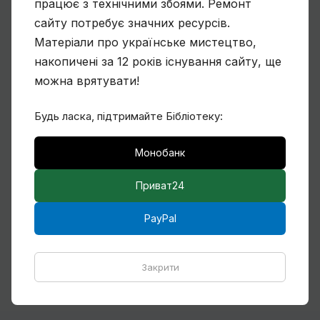
працює з технічними збоями. Ремонт
сайту потребує значних ресурсів.
Матеріали про українське мистецтво,
Чому Віктор Замирайло український
художник?
накопичені за 12 років існування сайту, ще
можна врятувати!
Будь ласка, підтримайте Бібліотеку:
Спогади Марії Котляревської про
Михайла Сапожникова
Монобанк
Приват24
PayPal
Кілька слів про дружин і дітей Михайла
Бойчука
Закрити
Всі статті