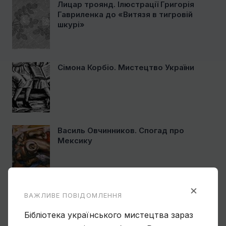
Лицар троянд. Ілюстрації Григорія
Гавриленка до «Витязя в тигровій
шкурі»
Сімона Корбіо. Мистецтво України
Василь Овчинников. Спогад про
Мексику
×
Ще один учень Нарбута і його
ВАЖЛИВЕ ПОВІДОМЛЕННЯ
«Енеїда»
Бібліотека українського мистецтва зараз