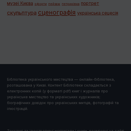
музеї Києва
портрет
офорти
пейзаж
петриківка
сценографія
скульптура
українська сецесія
Бібліотека українського мистецтва — онлайн-бібліотека,
розташована у Києві. Контент Бібліотеки складається з
електронних копій (у форматі pdf) книг і журналів про
українське мистецтво та українських художників;
біографічних довідок про українських митців, фотографій та
ілюстрацій.
Текстові та ілюстративні матеріали і книги, розміщені на сайті