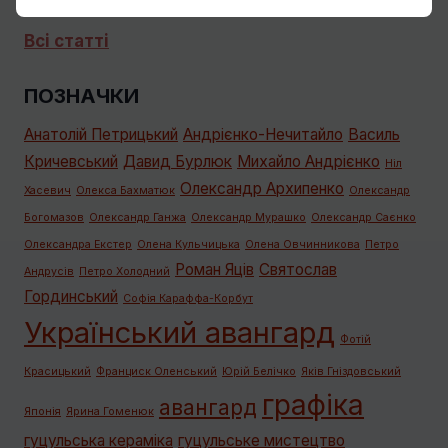
Всі статті
ПОЗНАЧКИ
Анатолій Петрицький
Андрієнко-Нечитайло
Василь
Кричевський
Давид Бурлюк
Михайло Андрієнко
Ніл
Олександр Архипенко
Хасевич
Олекса Бахматюк
Олександр
Богомазов
Олександр Ганжа
Олександр Мурашко
Олександр Саєнко
Олександра Екстер
Олена Кульчицька
Олена Овчинникова
Петро
Роман Яців
Святослав
Андрусів
Петро Холодний
Гординський
Софія Караффа-Корбут
Український авангард
Фотій
Красицький
Франциск Оленський
Юрій Белічко
Яків Гніздовський
графiка
авангард
Японія
Ярина Гоменюк
гуцульська кераміка
гуцульське мистецтво