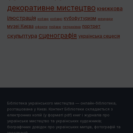
декоративне мистецтво
книжкова
ілюстрація
кубофутуризм
кобзар
кобзарі
мемуари
музеї Києва
портрет
офорти
пейзаж
петриківка
сценографія
скульптура
українська сецесія
Бібліотека українського мистецтва — онлайн-бібліотека,
розташована у Києві. Контент Бібліотеки складається з
електронних копій (у форматі pdf) книг і журналів про
українське мистецтво та українських художників;
біографічних довідок про українських митців, фотографій та
ілюстрацій.