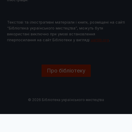
Текстові та ілюстративні матеріали і книги, розміщені на сайті
“Бібліотека українського мистецтва”, можуть бути
використані виключно при умові встановлення
гіперпосилання на сайт Бібліотеки у виглядi
uartlib.org
.
Про бібліотеку
© 2026 Бібліотека українського мистецтва