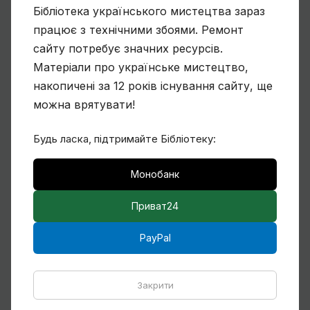
Ще один учень Нарбута і його
Бібліотека українського мистецтва зараз
«Енеїда»
працює з технічними збоями. Ремонт
сайту потребує значних ресурсів.
Матеріали про українське мистецтво,
накопичені за 12 років існування сайту, ще
Чому Віктор Замирайло український
можна врятувати!
художник?
Будь ласка, підтримайте Бібліотеку:
Монобанк
Спогади Марії Котляревської про
Михайла Сапожникова
Приват24
PayPal
Кілька слів про дружин і дітей Михайла
Бойчука
Закрити