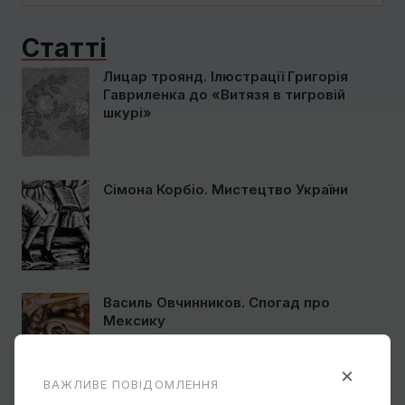
Статті
Лицар троянд. Ілюстрації Григорія
Гавриленка до «Витязя в тигровій
шкурі»
Сімона Корбіо. Мистецтво України
Василь Овчинников. Спогад про
Мексику
×
ВАЖЛИВЕ ПОВІДОМЛЕННЯ