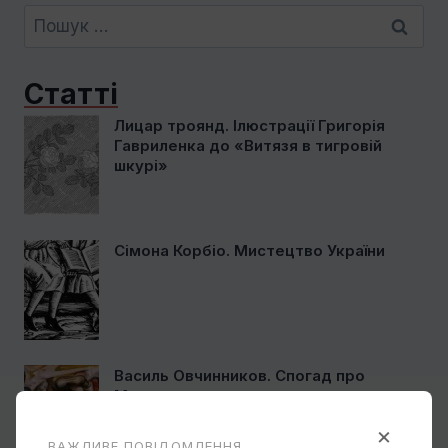
Пошук:
Статті
Лицар троянд. Ілюстрації Григорія
Гавриленка до «Витязя в тигровій
шкурі»
Сімона Корбіо. Мистецтво України
Василь Овчинников. Спогад про
Мексику
×
ВАЖЛИВЕ ПОВІДОМЛЕННЯ