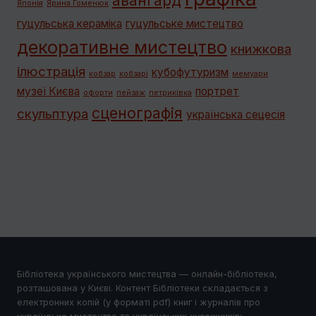
Японія
Ярина Гоменюк
гуцульська кераміка
гуцульське мистецтво
декоративне мистецтво
книжкова
ілюстрація
кубофутуризм
кобзар
кобзарі
мемуари
музеї Києва
портрет
офорти
пейзаж
петриківка
сценографія
скульптура
українська сецесія
Бібліотека українського мистецтва — онлайн-бібліотека,
розташована у Києві. Контент Бібліотеки складається з
електронних копій (у форматі pdf) книг і журналів про