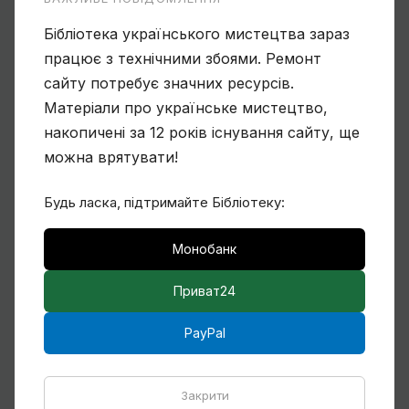
Бібліотека українського мистецтва зараз
Ще один учень Нарбута і його
працює з технічними збоями. Ремонт
«Енеїда»
сайту потребує значних ресурсів.
Матеріали про українське мистецтво,
накопичені за 12 років існування сайту, ще
можна врятувати!
Чому Віктор Замирайло український
художник?
Будь ласка, підтримайте Бібліотеку:
Монобанк
Спогади Марії Котляревської про
Приват24
Михайла Сапожникова
PayPal
Кілька слів про дружин і дітей Михайла
Закрити
Бойчука