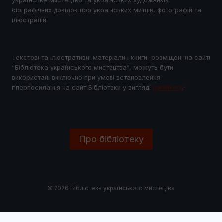
українське мистецтво та українських художників;
біографічних довідок про українських митців, фотографій та
ілюстрацій.
Текстові та ілюстративні матеріали і книги, розміщені на сайті
“Бібліотека українського мистецтва”, можуть бути
використані виключно при умові встановлення
гіперпосилання на сайт Бібліотеки у виглядi
uartlib.org
.
Про бібліотеку
© 2026 Бібліотека українського мистецтва