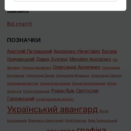
Всі статті
ПОЗНАЧКИ
Анатолій Петрицький
Андрієнко-Нечитайло
Василь
Кричевський
Давид Бурлюк
Михайло Андрієнко
Ніл
Олександр Архипенко
Хасевич
Олекса Бахматюк
Олександр
Богомазов
Олександр Ганжа
Олександр Мурашко
Олександр Саєнко
Олександра Екстер
Олена Кульчицька
Олена Овчинникова
Петро
Роман Яців
Святослав
Андрусів
Петро Холодний
Гординський
Софія Караффа-Корбут
Український авангард
Фотій
Красицький
Франциск Оленський
Юрій Белічко
Яків Гніздовський
графiка
авангард