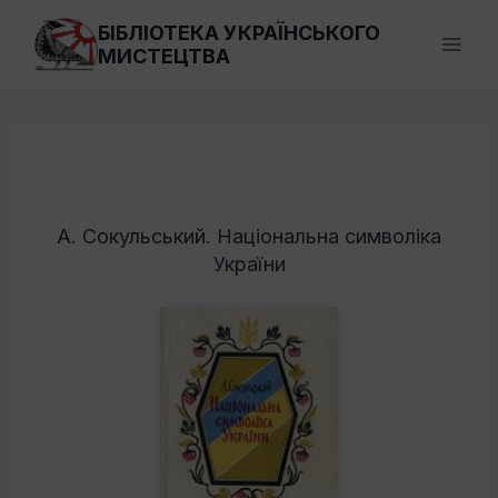
Перейти
БІБЛІОТЕКА УКРАЇНСЬКОГО
до
МИСТЕЦТВА
вмісту
А. Сокульський. Національна символіка
України