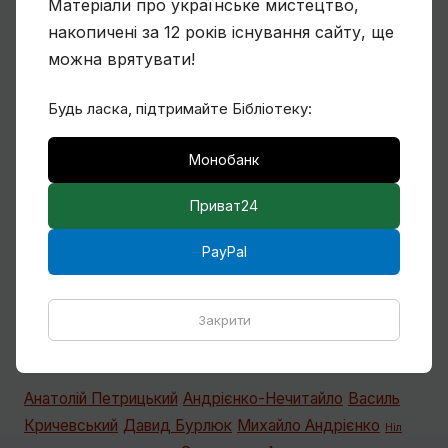
Матеріали про українське мистецтво,
накопичені за 12 років існування сайту, ще
можна врятувати!
Кілька слів про дружин і дітей Михайла
Бойчука
Будь ласка, підтримайте Бібліотеку:
Монобанк
Радісне мистецтво. Текст Василя
Касіяна про висунення Марії
Приват24
Примаченко на здобуття
Шевченківської премії
PayPal
Всі статті
Закрити
ПОЗНАЧКИ
Анатолій Петрицький
Андрієнко-Нечитайло
Василь
Кричевський
Давид Бурлюк
Михайло Андрієнко
Ніл