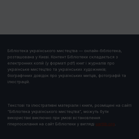
Бібліотека українського мистецтва — онлайн-бібліотека,
розташована у Києві. Контент Бібліотеки складається з
електронних копій (у форматі pdf) книг і журналів про
українське мистецтво та українських художників;
біографічних довідок про українських митців, фотографій та
ілюстрацій.
Текстові та ілюстративні матеріали і книги, розміщені на сайті
“Бібліотека українського мистецтва”, можуть бути
використані виключно при умові встановлення
гіперпосилання на сайт Бібліотеки у виглядi
uartlib.org
.