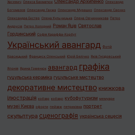
Олександр Архипенко
Хасевич
Олекса Бахматюк
Олександр
Богомазов
Олександр Ганжа
Олександр Мурашко
Олександр Саєнко
Олександра Екстер
Олена Кульчицька
Олена Овчинникова
Петро
Роман Яців
Святослав
Андрусів
Петро Холодний
Гординський
Софія Караффа-Корбут
Український авангард
Фотій
Красицький
Франциск Оленський
Юрій Белічко
Яків Гніздовський
графiка
авангард
Японія
Ярина Гоменюк
гуцульська кераміка
гуцульське мистецтво
декоративне мистецтво
книжкова
ілюстрація
кубофутуризм
кобзар
кобзарі
мемуари
музеї Києва
портрет
офорти
пейзаж
петриківка
сценографія
скульптура
українська сецесія