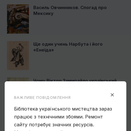
Василь Овчинников. Спогад про
Мексику
Ще один учень Нарбута і його
«Енеїда»
Чому Віктор Замирайло український
художник?
×
ВАЖЛИВЕ ПОВІДОМЛЕННЯ
Бібліотека українського мистецтва зараз
працює з технічними збоями. Ремонт
Спогади Марії Котляревської про
Михайла Сапожникова
сайту потребує значних ресурсів.