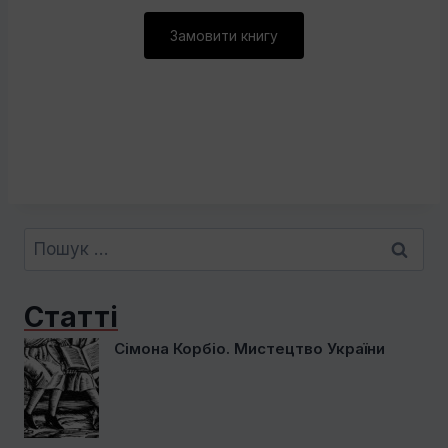
Замовити книгу
Пошук:
Статті
Сімона Корбіо. Мистецтво України