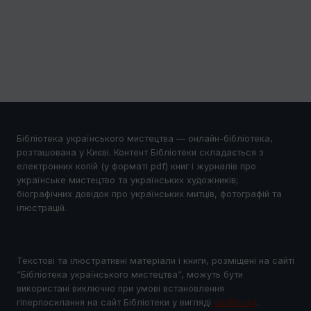
Бібліотека українського мистецтва — онлайн-бібліотека,
розташована у Києві. Контент Бібліотеки складається з
електронних копій (у форматі pdf) книг і журналів про
українське мистецтво та українських художників;
біографічних довідок про українських митців, фотографій та
ілюстрацій.
Текстові та ілюстративні матеріали і книги, розміщені на сайті
“Бібліотека українського мистецтва”, можуть бути
використані виключно при умові встановлення
гіперпосилання на сайт Бібліотеки у виглядi
uartlib.org
.