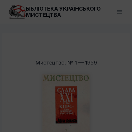
Перейти
БІБЛІОТЕКА УКРАЇНСЬКОГО
до
МИСТЕЦТВА
вмісту
Мистецтво, № 1 — 1959