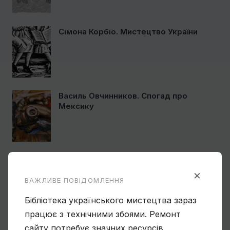
Сімона Корбіо. Мистецтво України
Василь Овчинников. Спогад про
Мексику
Ще один учень Нарбута і його
«Енеїда»
×
ВАЖЛИВЕ ПОВІДОМЛЕННЯ
Бібліотека українського мистецтва зараз
працює з технічними збоями. Ремонт
Чому Віктор Замирайло український
сайту потребує значних ресурсів.