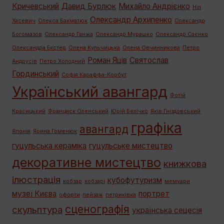
Кричевський
Давид Бурлюк
Михайло Андрієнко
Ніл
Олександр Архипенко
Хасевич
Олекса Бахматюк
Олександр
Богомазов
Олександр Ганжа
Олександр Мурашко
Олександр Саєнко
Олександра Екстер
Олена Кульчицька
Олена Овчинникова
Петро
Роман Яців
Святослав
Андрусів
Петро Холодний
Гординський
Софія Караффа-Корбут
Український авангард
Фотій
Красицький
Франциск Оленський
Юрій Белічко
Яків Гніздовський
графiка
авангард
Японія
Ярина Гоменюк
гуцульська кераміка
гуцульське мистецтво
декоративне мистецтво
книжкова
ілюстрація
кубофутуризм
кобзар
кобзарі
мемуари
музеї Києва
портрет
офорти
пейзаж
петриківка
сценографія
скульптура
українська сецесія