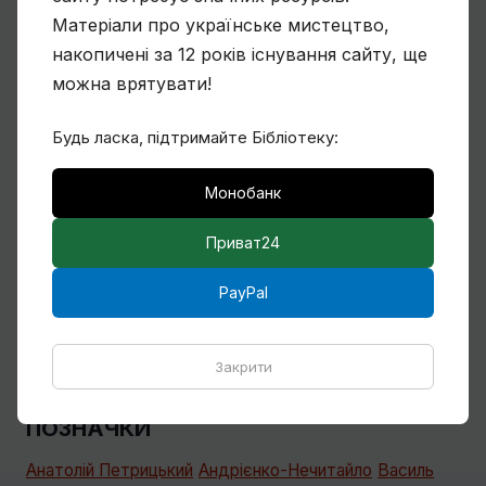
художник?
Матеріали про українське мистецтво,
накопичені за 12 років існування сайту, ще
можна врятувати!
Спогади Марії Котляревської про
Будь ласка, підтримайте Бібліотеку:
Михайла Сапожникова
Монобанк
Приват24
Кілька слів про дружин і дітей Михайла
Бойчука
PayPal
Закрити
Всі статті
ПОЗНАЧКИ
Анатолій Петрицький
Андрієнко-Нечитайло
Василь