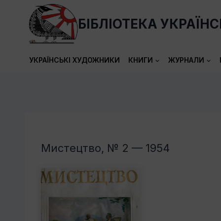
Перейти
до
БІБЛІОТЕКА УКРАЇН
вмісту
УКРАЇНСЬКІ ХУДОЖНИКИ
КНИГИ
ЖУРНАЛИ
Мистецтво, № 2 — 1954