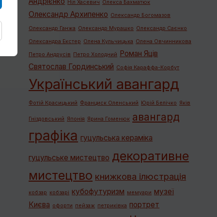
Андрієнко
Ніл Хасевич
Олекса Бахматюк
Олександр Архипенко
Олександр Богомазов
Олександр Ганжа
Олександр Мурашко
Олександр Саєнко
Олександра Екстер
Олена Кульчицька
Олена Овчинникова
Роман Яців
Петро Андрусів
Петро Холодний
Святослав Гординський
Софія Караффа-Корбут
Український авангард
Фотій Красицький
Франциск Оленський
Юрій Белічко
Яків
авангард
Гніздовський
Японія
Ярина Гоменюк
графiка
гуцульська кераміка
декоративне
гуцульське мистецтво
мистецтво
книжкова ілюстрація
кубофутуризм
музеї
кобзар
кобзарі
мемуари
Києва
портрет
офорти
пейзаж
петриківка