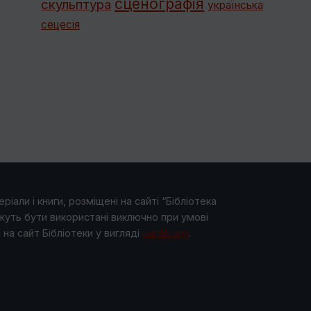
сценографія
скульптура
українська
сецесія
ріали і книги, розміщені на сайті “Бібліотека
жуть бути використані виключно при умові
на сайт Бібліотеки у виглядi
uartlib.org
.