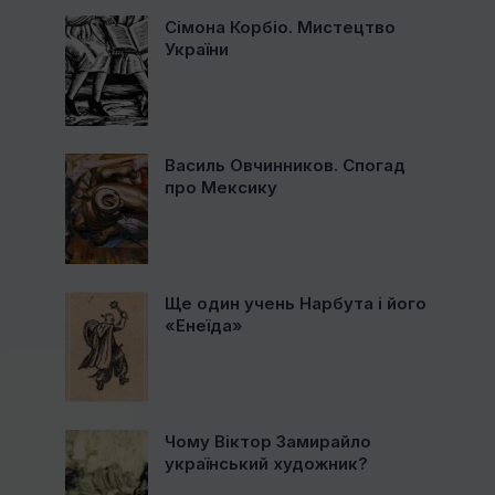
Сімона Корбіо. Мистецтво
України
Василь Овчинников. Спогад
про Мексику
Ще один учень Нарбута і його
«Енеїда»
Чому Віктор Замирайло
український художник?