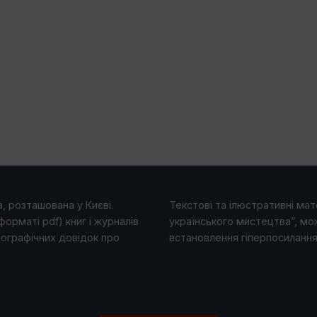
, розташована у Києві.
Текстові та ілюстративні мате
форматі pdf) книг і журналів
українського мистецтва”, мо
іографічних довідок про
встановлення гіперпосилання 