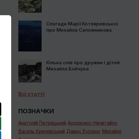
Спогади Марії Котляревської
про Михайла Сапожникова
Кілька слів про дружин і дітей
Михайла Бойчука
Всі статті
ПОЗНАЧКИ
Анатолій Петрицький
Андрієнко-Нечитайло
Василь Кричевський
Давид Бурлюк
Михайло