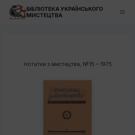
Перейти
БІБЛІОТЕКА УКРАЇНСЬКОГО
до
МИСТЕЦТВА
вмісту
Нотатки з мистецтва, №15 – 1975