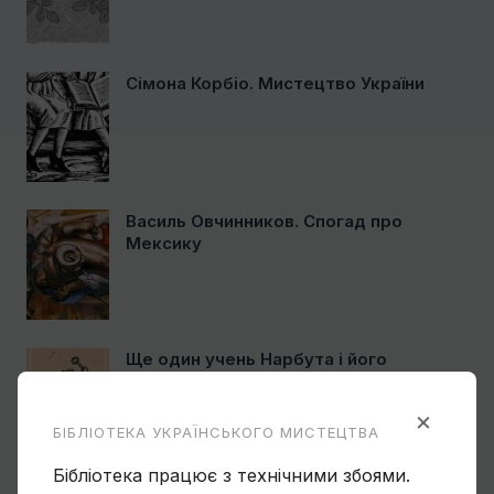
Сімона Корбіо. Мистецтво України
Василь Овчинников. Спогад про
Мексику
Ще один учень Нарбута і його
«Енеїда»
×
БІБЛІОТЕКА УКРАЇНСЬКОГО МИСТЕЦТВА
Бібліотека працює з технічними збоями.