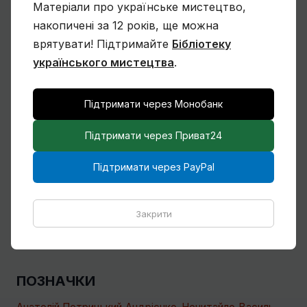
Чому Віктор Замирайло український
Матеріали про українське мистецтво,
художник?
накопичені за 12 років, ще можна
врятувати! Підтримайте
Бібліотеку
українського мистецтва
.
Спогади Марії Котляревської про
Михайла Сапожникова
Підтримати через Монобанк
Підтримати через Приват24
Підтримати через PayPal
Кілька слів про дружин і дітей Михайла
Бойчука
Закрити
Всі статті
ПОЗНАЧКИ