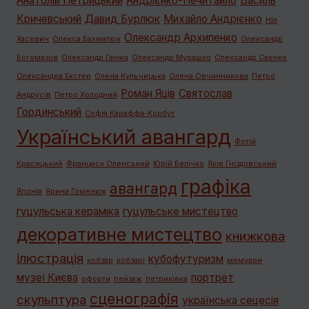
Анатолій Петрицький
Андрієнко-Нечитайло
Василь
Кричевський
Давид Бурлюк
Михайло Андрієнко
Ніл
Олександр Архипенко
Хасевич
Олекса Бахматюк
Олександр
Богомазов
Олександр Ганжа
Олександр Мурашко
Олександр Саєнко
Олександра Екстер
Олена Кульчицька
Олена Овчинникова
Петро
Роман Яців
Святослав
Андрусів
Петро Холодний
Гординський
Софія Караффа-Корбут
Український авангард
Фотій
Красицький
Франциск Оленський
Юрій Белічко
Яків Гніздовський
графiка
авангард
Японія
Ярина Гоменюк
гуцульська кераміка
гуцульське мистецтво
декоративне мистецтво
книжкова
ілюстрація
кубофутуризм
кобзар
кобзарі
мемуари
музеї Києва
портрет
офорти
пейзаж
петриківка
сценографія
скульптура
українська сецесія