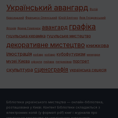
Український авангард
Фотій
Красицький
Франциск Оленський
Юрій Белічко
Яків Гніздовський
графiка
авангард
Японія
Ярина Гоменюк
гуцульська кераміка
гуцульське мистецтво
декоративне мистецтво
книжкова
ілюстрація
кубофутуризм
кобзар
кобзарі
мемуари
музеї Києва
портрет
офорти
пейзаж
петриківка
сценографія
скульптура
українська сецесія
Бібліотека українського мистецтва — онлайн-бібліотека,
розташована у Києві. Контент Бібліотеки складається з
електронних копій (у форматі pdf) книг і журналів про
українське мистецтво та українських художників;