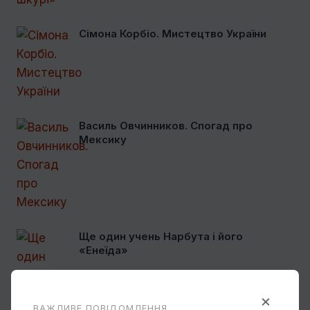
Сімона Корбіо. Мистецтво України
Василь Овчинников. Спогад про
Мексику
Ще один учень Нарбута і його
«Енеїда»
×
ВАЖЛИВЕ ПОВІДОМЛЕННЯ