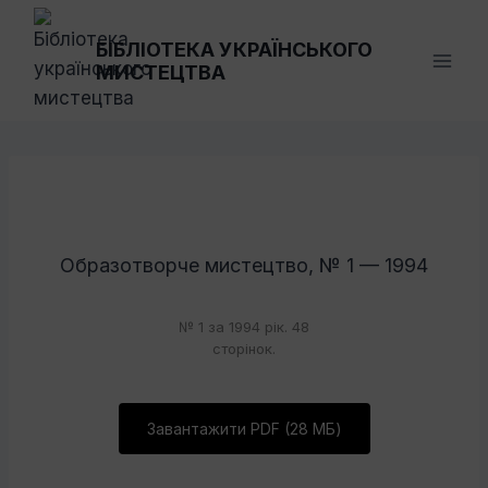
Перейти
до
БІБЛІОТЕКА УКРАЇНСЬКОГО
МИСТЕЦТВА
вмісту
Образотворче мистецтво, № 1 — 1994
№ 1 за 1994 рік. 48
сторінок.
Завантажити PDF (28 МБ)