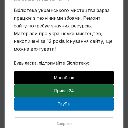
Бібліотека українського мистецтва зараз
працює з технічними збоями. Ремонт
Чому Віктор Замирайло український
сайту потребує значних ресурсів.
художник?
Матеріали про українське мистецтво,
накопичені за 12 років існування сайту, ще
можна врятувати!
Будь ласка, підтримайте Бібліотеку:
Спогади Марії Котляревської про
Михайла Сапожникова
Монобанк
Приват24
PayPal
Закрити
Кілька слів про дружин і дітей Михайла