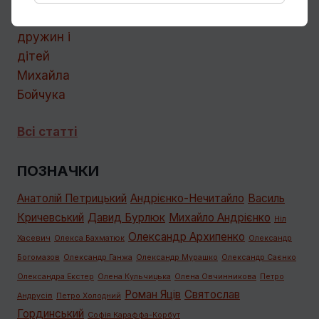
Бойчука
Всі статті
ПОЗНАЧКИ
Анатолій Петрицький
Андрієнко-Нечитайло
Василь
Кричевський
Давид Бурлюк
Михайло Андрієнко
Ніл
Олександр Архипенко
Хасевич
Олекса Бахматюк
Олександр
Богомазов
Олександр Ганжа
Олександр Мурашко
Олександр Саєнко
Олександра Екстер
Олена Кульчицька
Олена Овчинникова
Петро
Роман Яців
Святослав
Андрусів
Петро Холодний
Гординський
Софія Караффа-Корбут