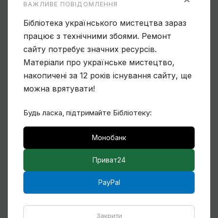
ВАЖЛИВЕ ПОВІДОМЛЕННЯ
Бібліотека українського мистецтва зараз
працює з технічними збоями. Ремонт
Ще один учень Нарбута і його
«Енеїда»
сайту потребує значних ресурсів.
Матеріали про українське мистецтво,
накопичені за 12 років існування сайту, ще
можна врятувати!
Чому Віктор Замирайло український
художник?
Будь ласка, підтримайте Бібліотеку:
Монобанк
Спогади Марії Котляревської про
Приват24
Михайла Сапожникова
PayPal
Закрити