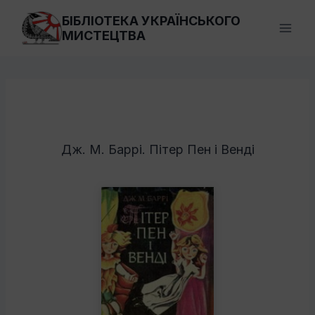
Перейти
БІБЛІОТЕКА УКРАЇНСЬКОГО
до
МИСТЕЦТВА
вмісту
Дж. М. Баррі. Пітер Пен і Венді