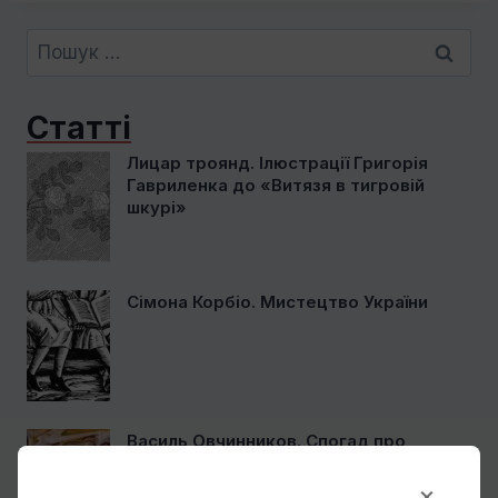
Пошук:
Статті
Лицар троянд. Ілюстрації Григорія
Гавриленка до «Витязя в тигровій
шкурі»
Сімона Корбіо. Мистецтво України
Василь Овчинников. Спогад про
Мексику
×