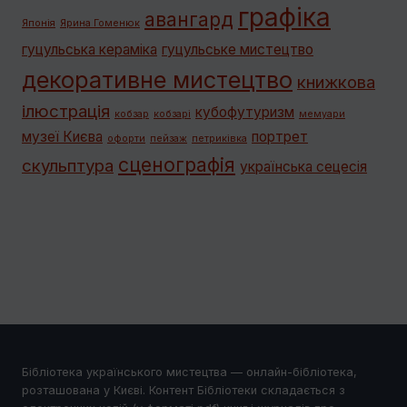
графiка
авангард
Японія
Ярина Гоменюк
гуцульська кераміка
гуцульське мистецтво
декоративне мистецтво
книжкова
ілюстрація
кубофутуризм
кобзар
кобзарі
мемуари
музеї Києва
портрет
офорти
пейзаж
петриківка
сценографія
скульптура
українська сецесія
Бібліотека українського мистецтва — онлайн-бібліотека,
розташована у Києві. Контент Бібліотеки складається з