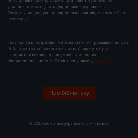
електронних копій (у форматі pdf) книг і журналів про
українське мистецтво та українських художників;
біографічних довідок про українських митців, фотографій та
ілюстрацій.
Текстові та ілюстративні матеріали і книги, розміщені на сайті
“Бібліотека українського мистецтва”, можуть бути
використані виключно при умові встановлення
гіперпосилання на сайт Бібліотеки у виглядi
uartlib.org
.
Про бібліотеку
© 2026 Бібліотека українського мистецтва